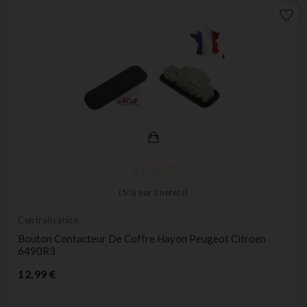
favorite_border
(
5
/
5
) sur
2
note(s)
Centralisation
Bouton Contacteur De Coffre Hayon Peugeot Citroen
6490R3
Prix
12,99 €