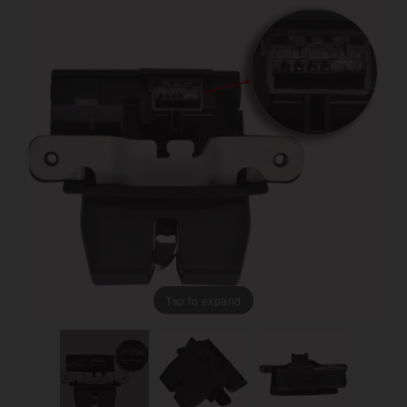
Tap to expand