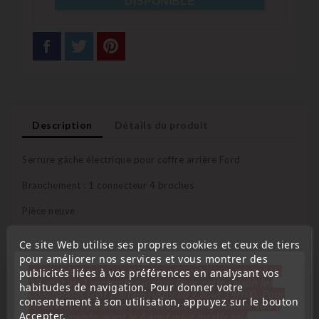
DISPONIBLE
Description
Détails du produit
Serrure gâche électrique pour coffre arrière Ford
Branchement : 1 connecteur 4 broches
Pièce neuve
Ce site Web utilise ses propres cookies et ceux de tiers
pour améliorer nos services et vous montrer des
Affectation véhicule :
« Attention, notre société sera fermée pour congés du
publicités liées à vos préférences en analysant vos
10 aout au 1 septembre inclus. Pour cette raison les
habitudes de navigation. Pour donner votre
commandes sont traitées jusqu'au 7 aout
14H00. Pour
Fiesta MK6 de 2008 à 2012
consentement à son utilisation, appuyez sur le bouton
le service réparation nous devons réceptionner votre
Accepter.
télécommande avant le 6 aout pour qu'elle soit