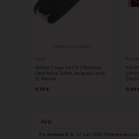
el Astra
(
4,2
/
5
) sur
21
note(s)
ix
Opel
Piles l
longue
Boitier Coque De Clé 2 Boutons
Pile 
Opel Astra, Zafira, Insignia, Corsa
Lithi
D, Meriva
Électr
Prix
9,99 €
0,98 
Avis
Par
mickael R.
le
17 Juin 2022 (
Poignee bouton