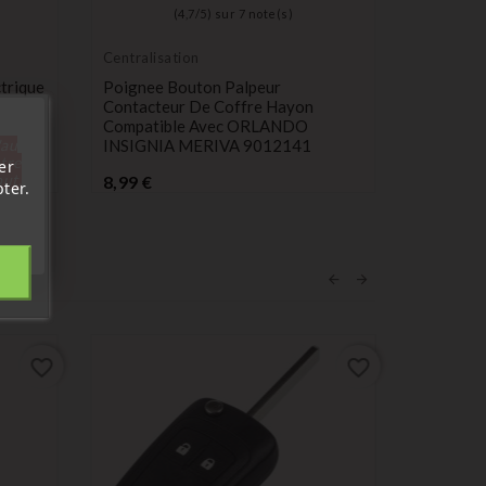
(
4,7
/
5
) sur
7
note(s)
Centralisation
Centralis
trique
Poignee Bouton Palpeur
Poignee 
Contacteur De Coffre Hayon
Contact
Compatible Avec ORLANDO
F10 F25
'au
INSIGNIA MERIVA 9012141
P
19,99 €
tre
er
Prix
out.
8,99 €
ter.
favorite_border
favorite_border