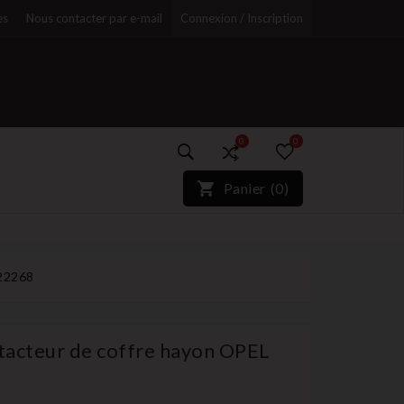
es
Nous contacter par e-mail
Connexion / Inscription
0
0
)*}
Panier
(
0
)
r
422268
tacteur de coffre hayon OPEL