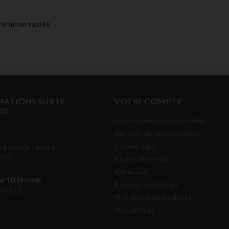
ivraison rapide.
ATIONS SUR LE
VOTRE COMPTE
IN
Informations personnelles
Retours de marchandises
Commandes
u Pont de l'Arche
erck
Billets de crédit
Adresses
E TÉLÉPHONE
Bons de réduction
46951
Mes listes de souhaits
Mes alertes