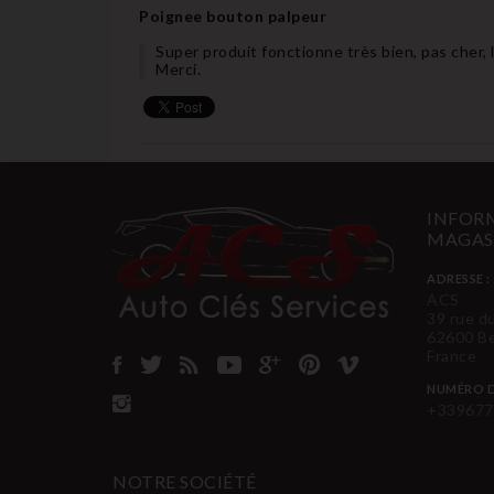
Poignee bouton palpeur
Super produit fonctionne très bien, pas cher, l
Merci.
INFORM
MAGAS
ADRESSE :
ACS
39 rue d
62600 B
France
NUMÉRO D
+339677
NOTRE SOCIÉTÉ