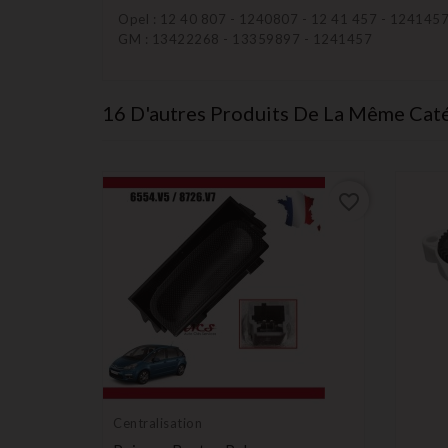
Opel : 12 40 807 - 1240807 - 12 41 457 - 124145
GM : 13422268 - 13359897 - 1241457
16 D'autres Produits De La Même Caté
favorite_border
favorite_border
Centralisation