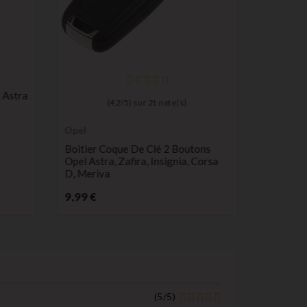
 Astra
(
4,2
/
5
) sur
21
note(s)
Opel
Piles lith
longue d
Boitier Coque De Clé 2 Boutons
Pile Max
Opel Astra, Zafira, Insignia, Corsa
Lithium 
D, Meriva
Électron
Prix
Pr
9,99 €
0,98 €
(
5
/
5
)