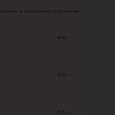
s de la monter et tout fonctionne.Je recommande
(
5
/
5
)
(
5
/
5
)
(
5
/
5
)