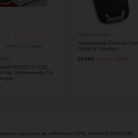
Télécommandes
Émetteurs
Télécommande Émetteur Opel
(
4,3
/
5
) sur
11
note(s)
J Insignia 3 Boutons
Prix
23,99 €
ithium
25,99 €
-2,00 €
 durée
Maxell CR2032 CR 2032
um Pour Télécommande, Clé
onique
Prix
€
 palpeur contacteur de coffre hayon OPEL INSIGNIA 13422268
) :