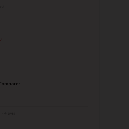
pel
0
Comparer
) -
4
avis