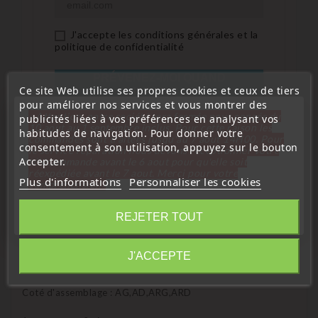
J'accepte les conditions générales et la
politique de confidentialité
PRÉVENEZ-MOI QUAND
Ce site Web utilise ses propres cookies et ceux de tiers
DISPONIBLE
pour améliorer nos services et vous montrer des
« Attention, notre société sera fermée pour congés du
publicités liées à vos préférences en analysant vos
10 aout au 1 septembre inclus. Pour cette raison les
habitudes de navigation. Pour donner votre
commandes sont traitées jusqu'au 7 aout
14H00. Pour
consentement à son utilisation, appuyez sur le bouton
le service réparation nous devons réceptionner votre
Accepter.
télécommande avant le 6 aout pour qu'elle soit
réexpédiée avant le 7 aout. Merci pour votre
Plus d'informations
Personnaliser les cookies
compréhension»
Fermer
Description
Détails du produit
REJETER TOUT
Information
Poignée de porte extérieur palpeur capteur sans clé keyless
J'ACCEPTE
Audi
Coté d'assemblage : AG,AD,ARG,ARD