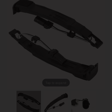
Tap to expand