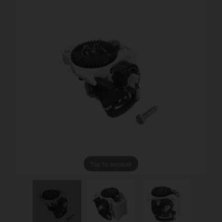
Tap to expand