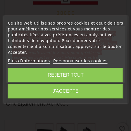
Ce site Web utilise ses propres cookies et ceux de tiers
(
5
/
5
) sur
4
note(s)
pour améliorer nos services et vous montrer des
« Attention, notre société sera fermée pour congés du
publicités liées à vos préférences en analysant vos
Centralisation
10 aout au 1 septembre inclus. Pour cette raison les
habitudes de navigation. Pour donner votre
Poignee Bouton Palpeur Contacteur De Coffre Hayon
commandes sont traitées jusqu'au 7 aout
14H00. Pour
consentement à son utilisation, appuyez sur le bouton
OPEL INSIGNIA 13422268
le service réparation nous devons réceptionner votre
Accepter.
télécommande avant le 6 aout pour qu'elle soit
Prix
réexpédiée avant le 7 aout. Merci pour votre
9,99 €
Plus d'informations
Personnaliser les cookies
compréhension»
Fermer
REJETER TOUT
Information
J'ACCEPTE
Les Clients Qui Ont Acheté Ce Produit
Ont Également Acheté :
favorite_border