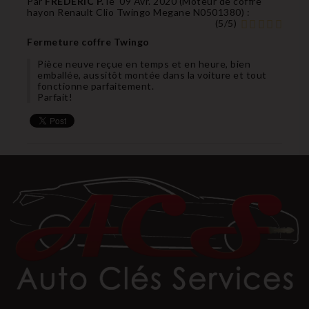
Par
FREDERIC P.
le
09 Avr. 2020 (
Moteur de coffre
hayon Renault Clio Twingo Megane N0501380
) :
(
5
/
5
)
Fermeture coffre Twingo
Pièce neuve reçue en temps et en heure, bien
emballée, aussitôt montée dans la voiture et tout
fonctionne parfaitement.
Parfait!