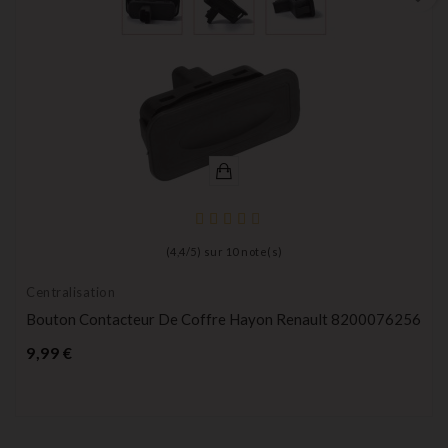
(
4,4
/
5
) sur
10
note(s)
Centralisation
Bouton Contacteur De Coffre Hayon Renault 8200076256
Prix
9,99 €