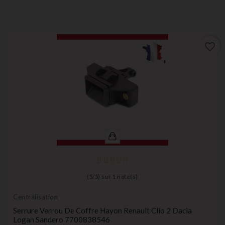
favorite_border
(
5
/
5
) sur
1
note(s)
Centralisation
Serrure Verrou De Coffre Hayon Renault Clio 2 Dacia
Logan Sandero 7700838546