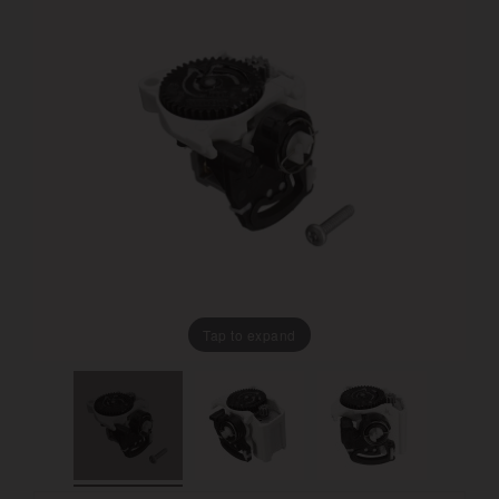
Tap to expand