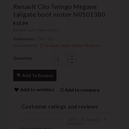
Renault Clio Twingo Megane
tailgate boot motor N0501380
€15.99
Renault rear trunk motor
Reference
CONT-003
Disponibilité:
In stock, ships within 48 hours
Quantity
Add To Basket
Add to wishlist
Add to compare
Customer ratings and reviews
(
5
/
5
)
-
9
rating(s) -
8
review(s)