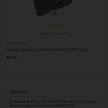
(
4,4
/
5
) on
10
rating(s)
Centralization
Renault Tailgate Trunk Switch Button 8200076256
Price
€9.99
Reviews
By
Alexandre P.
on
04 Apr 2026 (
Renault Clio Twingo
Megane tailgate boot motor N0501380
) :