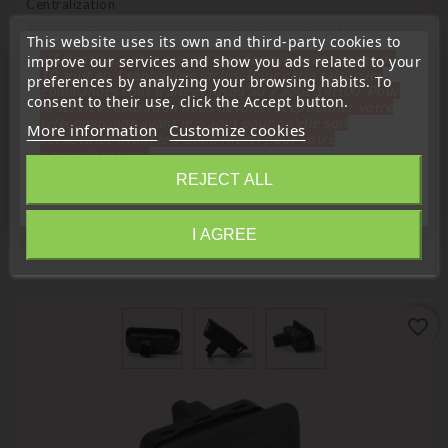
Centralization
Tailgate/Trunk Switch Handle/Tip Compatible With VW
This website uses its own and third-party cookies to
BORA GOLF IV TOUAREG
« Attention, notre société sera fermée pour congés du
improve our services and show you ads related to your
10 aout au 1 septembre inclus. Pour cette raison les
Price
preferences by analyzing your browsing habits. To
€11.90
commandes sont traitées jusqu'au 7 aout
14H00. Pour
consent to their use, click the Accept button.
le service réparation nous devons réceptionner votre
télécommande avant le 6 aout pour qu'elle soit
More information
Customize cookies
réexpédiée avant le 7 aout. Merci pour votre
compréhension»
REJECT ALL
Close
Customers Who Bought This Product
I AGREE
Also Bought:
Information
favorite_border