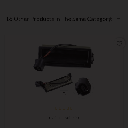
16 Other Products In The Same Category:
favorite_border
(
5
/
5
) on
1
rating(s)