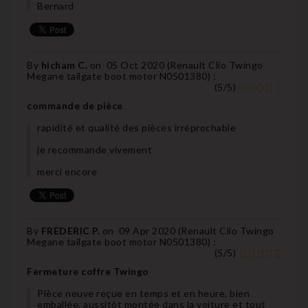
Bernard
By
hicham C.
on
05 Oct 2020 (
Renault Clio Twingo
Megane tailgate boot motor N0501380
) :
(
5
/
5
)
commande de pièce
rapidité et qualité des pièces irréprochable
je recommande vivement
merci encore
By
FREDERIC P.
on
09 Apr 2020 (
Renault Clio Twingo
Megane tailgate boot motor N0501380
) :
(
5
/
5
)
Fermeture coffre Twingo
Pièce neuve reçue en temps et en heure, bien
emballée, aussitôt montée dans la voiture et tout