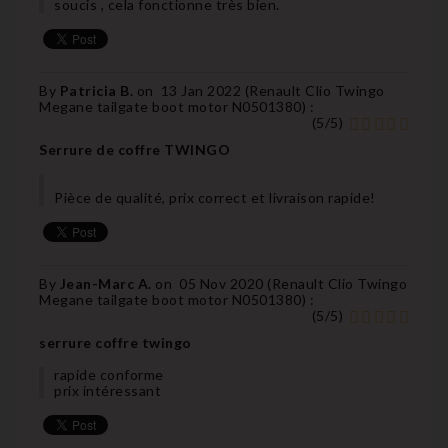
soucis , cela fonctionne très bien.
By
Patricia B.
on
13 Jan 2022 (
Renault Clio Twingo
Megane tailgate boot motor N0501380
) :
(
5
/
5
)
Serrure de coffre TWINGO
Pièce de qualité, prix correct et livraison rapide!
By
Jean-Marc A.
on
05 Nov 2020 (
Renault Clio Twingo
Megane tailgate boot motor N0501380
) :
(
5
/
5
)
serrure coffre twingo
rapide conforme
prix intéressant