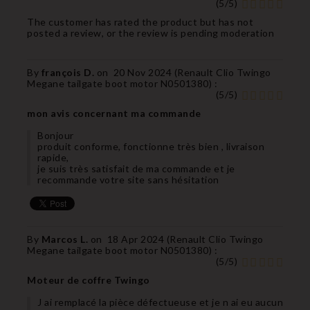
(
5
/
5
)
The customer has rated the product but has not
posted a review, or the review is pending moderation
By
françois D.
on
20 Nov 2024 (
Renault Clio Twingo
Megane tailgate boot motor N0501380
) :
(
5
/
5
)
mon avis concernant ma commande
Bonjour
produit conforme, fonctionne très bien , livraison
rapide,
je suis très satisfait de ma commande et je
recommande votre site sans hésitation
By
Marcos L.
on
18 Apr 2024 (
Renault Clio Twingo
Megane tailgate boot motor N0501380
) :
(
5
/
5
)
Moteur de coffre Twingo
J ai remplacé la pièce défectueuse et je n ai eu aucun