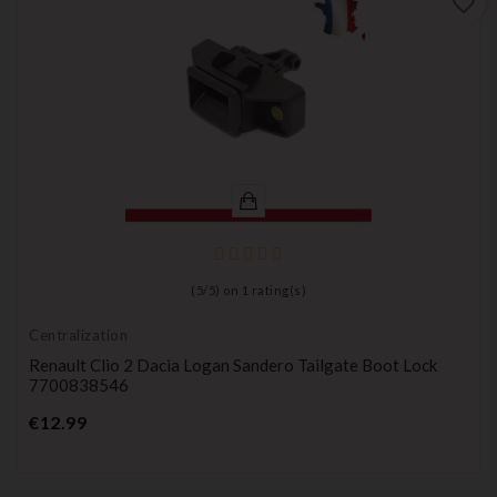
favorite_border
(
5
/
5
) on
1
rating(s)
Centralization
Renault Clio 2 Dacia Logan Sandero Tailgate Boot Lock
7700838546
Price
€12.99