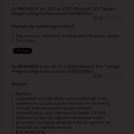
By
MICHEL P.
on
28 Oct 2020 (
Renault Clio Twingo
Megane tailgate boot motor N0501380
) :
(
5
/
5
)
Moteur de coffre hayon clio2
Pièce reçue conforme et de qualité, livraison rapide
Très bien
By
BERNARD L.
on
06 Oct 2020 (
Renault Clio Twingo
Megane tailgate boot motor N0501380
) :
(
5
/
5
)
Nickel !
Bonjour,
Le produit et la livraison sont conformes à ma
commande. La pièce a été montée en 2mn et la
serrure fonctionne à nouveau. Nickel !
Un petit plus, vous devriez conseiller s'il faut
graisser ou pas les pignons du moteur voire
proposer à la vente un petit tube de graisse en
fonction du type de serrure.
Bonne journée