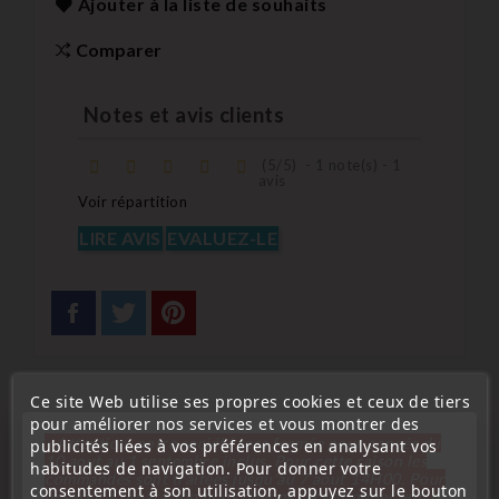
Ajouter à la liste de souhaits
Comparer
Notes et avis clients
(
5
/
5
)
-
1
note(s) -
1
avis
Voir répartition
LIRE AVIS
EVALUEZ-LE
Ce site Web utilise ses propres cookies et ceux de tiers
pour améliorer nos services et vous montrer des
Description
Détails du produit
« Attention, notre société sera fermée pour congés du
publicités liées à vos préférences en analysant vos
10 aout au 1 septembre inclus. Pour cette raison les
habitudes de navigation. Pour donner votre
commandes sont traitées jusqu'au 7 aout
14H00. Pour
consentement à son utilisation, appuyez sur le bouton
Contacteur électronique poignée de coffre arrière Nissan
le service réparation nous devons réceptionner votre