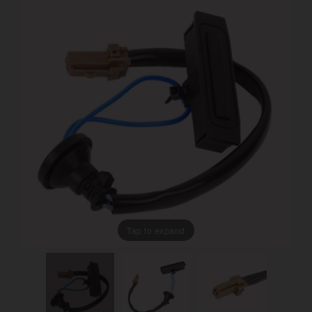
Tap to expand