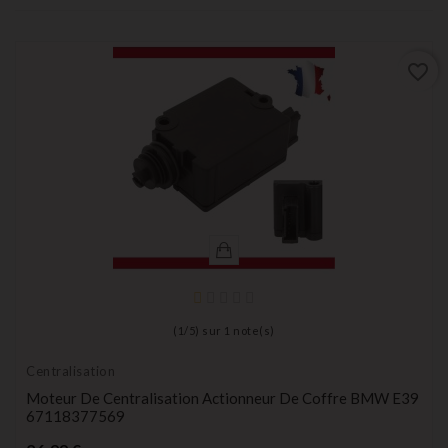
favorite_border
(
1
/
5
) sur
1
note(s)
Centralisation
Moteur De Centralisation Actionneur De Coffre BMW E39
67118377569
Prix