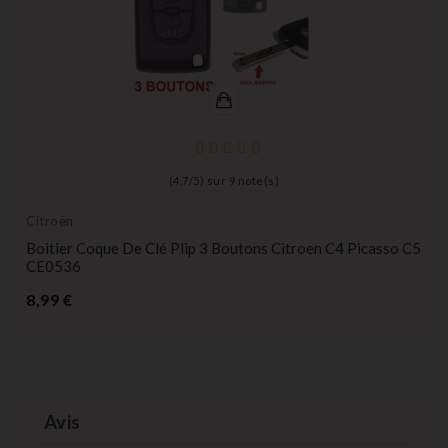
(
4,7
/
5
) sur
9
note(s)
Citroën
Boitier Coque De Clé Plip 3 Boutons Citroen C4 Picasso C5
CE0536
Prix
8,99 €
Avis