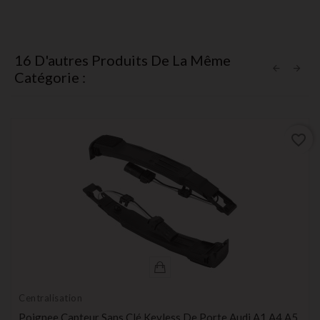
16 D'autres Produits De La Même
Catégorie :
favorite_border
Centralisation
Poignee Capteur Sans Clé Keyless De Porte Audi A1 A4 A5