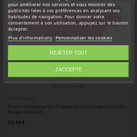
pour améliorer nos services et vous montrer des
favorite_border
« Attention, notre société sera fermée pour congés du
publicités liées à vos préférences en analysant vos
10 aout au 1 septembre inclus. Pour cette raison les
habitudes de navigation. Pour donner votre
commandes sont traitées jusqu'au 7 aout
14H00. Pour
consentement à son utilisation, appuyez sur le bouton
le service réparation nous devons réceptionner votre
Accepter.
télécommande avant le 6 aout pour qu'elle soit
réexpédiée avant le 7 aout. Merci pour votre
Plus d'informations
Personnaliser les cookies
compréhension»
Fermer
REJETER TOUT
Information
J'ACCEPTE
(
5
/
5
) sur
3
note(s)
Centralisation
Bouton Contacteur De Poignée De Coffre Hayon Citroën
Peugeot 6554.V5
Prix
10,99 €