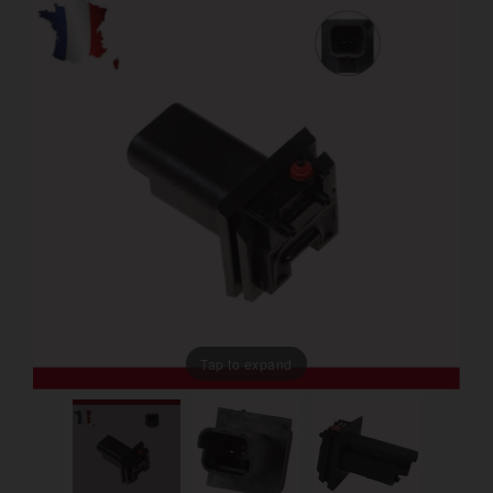
Tap to expand