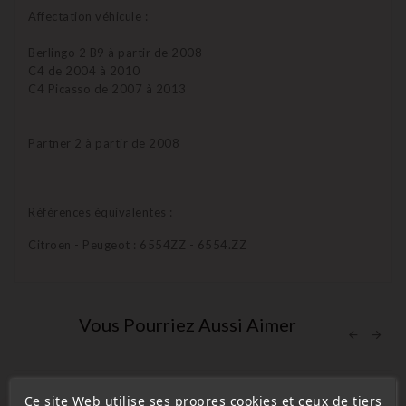
Affectation véhicule :
Berlingo 2 B9 à partir de 2008
C4 de 2004 à 2010
C4 Picasso de 2007 à 2013
Partner 2 à partir de 2008
Références équivalentes :
Citroen - Peugeot : 6554ZZ - 6554.ZZ
Vous Pourriez Aussi Aimer
Ce site Web utilise ses propres cookies et ceux de tiers