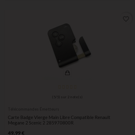
favorite_border
(
5
/
5
) sur
2
note(s)
Télécommandes Émetteurs
Carte Badge Vierge Main Libre Compatible Renault
Megane 2 Scenic 2 285970800R
Prix
49,99 €