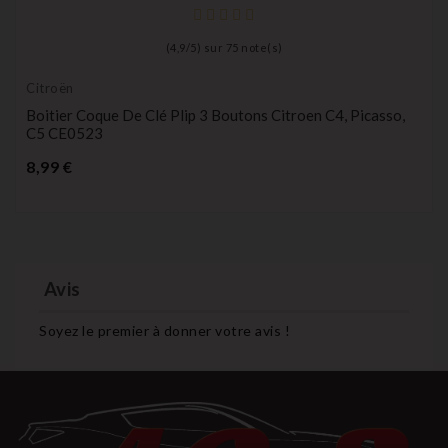
(
4,9
/
5
) sur
75
note(s)
Citroën
Boitier Coque De Clé Plip 3 Boutons Citroen C4, Picasso,
C5 CE0523
Prix
8,99 €
Avis
Soyez le premier à donner votre avis !