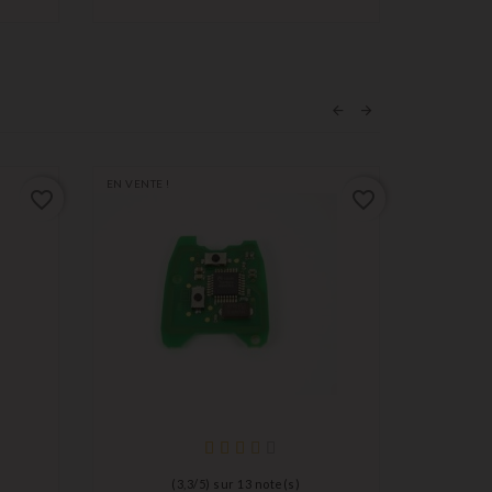
EN VENTE !
favorite_border
favorite_border
(
3,3
/
5
) sur
13
note(s)