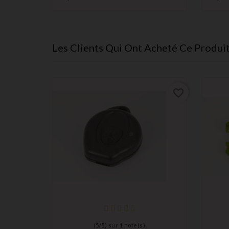
Les Clients Qui Ont Acheté Ce Produi
favorite_border
favorite_border
(
5
/
5
) sur
1
note(s)