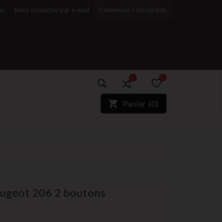
es
Nous contacter par e-mail
Connexion / Inscription
0
0
)*}
Panier
(
0
)
r
ugeot 206 2 boutons