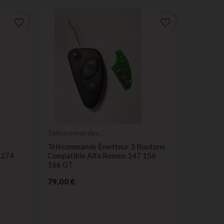
favorite_border
favorite_border
Télécommandes
Télécom
Émetteurs
Émetteur
Télécommande Émetteur 3 Boutons
Télécomm
4274
Compatible Alfa Romeo 147 156
Rover Ra
166 GT
Discove
Prix
P
79,00 €
31,99 €