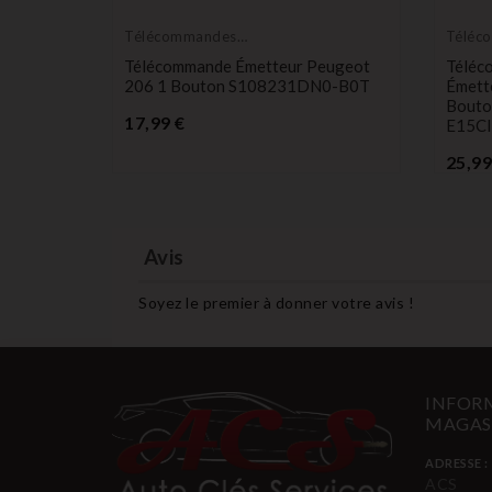
Télécommandes
Téléc
Émetteurs
Émett
e
Télécommande Émetteur Peugeot
Téléc
 2
206 1 Bouton S108231DN0-B0T
Émett
Bouto
Prix
17,99 €
E15C
25,99
Avis
Soyez le premier à donner votre avis !
INFORM
MAGAS
ADRESSE :
ACS