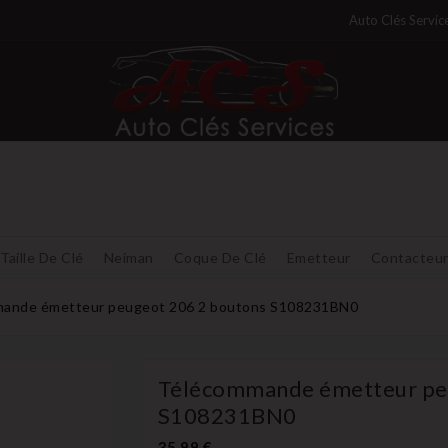
Auto Clés Servic
Taille De Clé
Neiman
Coque De Clé
Emetteur
Contacteu
ande émetteur peugeot 206 2 boutons S108231BN0
Télécommande émetteur pe
S108231BN0
35,99 €