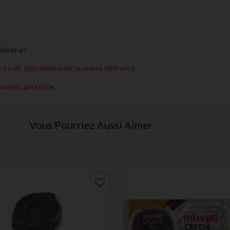
liquez ici
ux ou HS doit comporter la même référence.
rrurier, garagiste…
Vous Pourriez Aussi Aimer
favorite_border