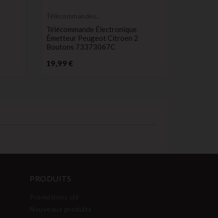
Télécommandes
Télécom
Émetteurs
Émetteur
Télécommande Électronique
Télécom
Émetteur Peugeot Citroen 2
206 1 B
Boutons 73373067C
P
17,99 €
Prix
19,99 €
PRODUITS
Promotions clé
Nouveaux produits