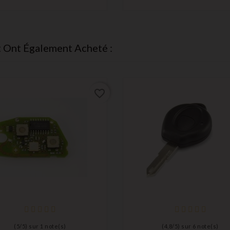
t Ont Également Acheté :
favorite_border
(
5
/
5
) sur
1
note(s)
(
4,8
/
5
) sur
6
note(s)