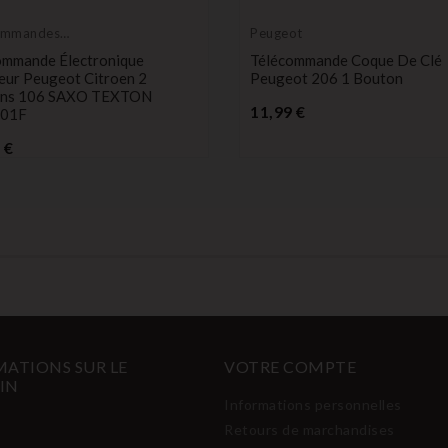
ommandes
Peugeot
eurs
ommande Électronique
Télécommande Coque De Clé
eur Peugeot Citroen 2
Peugeot 206 1 Bouton
ns 106 SAXO TEXTON
Prix
11,99 €
I01F
Prix
 €
ATIONS SUR LE
VOTRE COMPTE
IN
Informations personnelles
Retours de marchandises