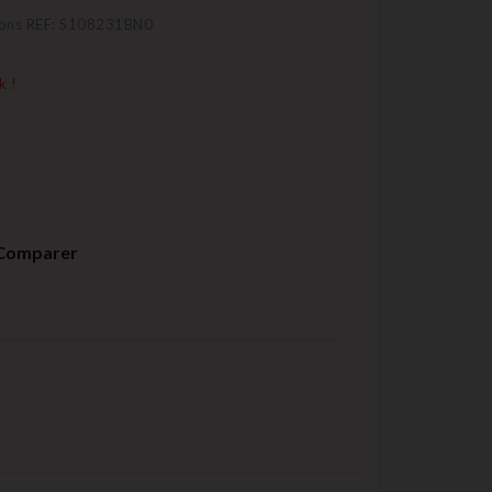
tons REF: S108231BN0
k !
Comparer