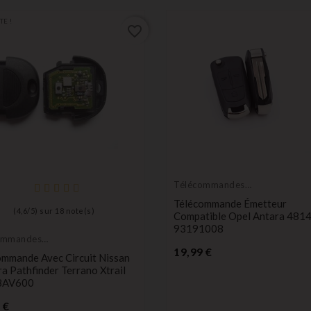
TE !
favorite_border
Télécommandes
Émetteurs
Télécommande Émetteur
(
4,6
/
5
) sur
18
note(s)
Compatible Opel Antara 481
93191008
ommandes
Prix
eurs
19,99 €
ommande Avec Circuit Nissan
a Pathfinder Terrano Xtrail
8AV600
Prix
 €