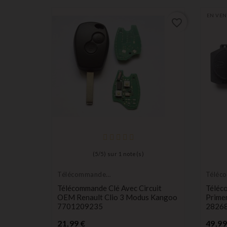
EN VEN
favorite_border
favorite_border
(
5
/
5
) sur
1
note(s)
Télécommande
Téléc
émetteur
Émett
pel 2
Télécommande Clé Avec Circuit
Téléc
18
OEM Renault Clio 3 Modus Kangoo
Primer
7701209235
2826
Prix
21,99 €
49,99