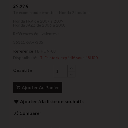
29,99 €
Télécommande émetteur Honda 2 boutons
Honda FRV de 2007 à 2009
Honda JAZZ de 2006 à 2008
Références équivalentes :
35111-SAH-305
Référence
TE-HON-03
Disponibilité:
En stock expédié sous 48H00
Quantité
Ajouter Au Panier
Ajouter à la liste de souhaits
Comparer