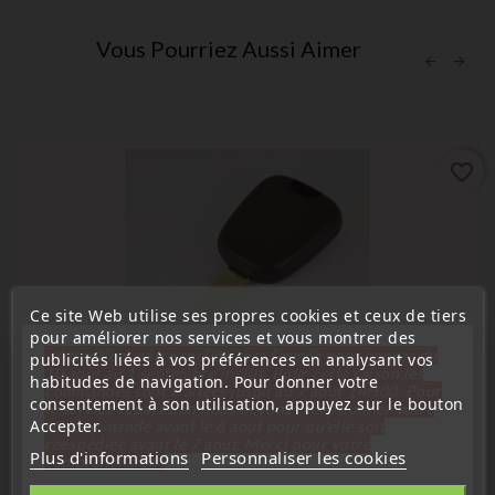
Vous Pourriez Aussi Aimer
favorite_border
Ce site Web utilise ses propres cookies et ceux de tiers
pour améliorer nos services et vous montrer des
« Attention, notre société sera fermée pour congés du
publicités liées à vos préférences en analysant vos
10 aout au 1 septembre inclus. Pour cette raison les
habitudes de navigation. Pour donner votre
commandes sont traitées jusqu'au 7 aout
14H00. Pour
consentement à son utilisation, appuyez sur le bouton
le service réparation nous devons réceptionner votre
Accepter.
télécommande avant le 6 aout pour qu'elle soit
réexpédiée avant le 7 aout. Merci pour votre
Plus d'informations
Personnaliser les cookies
(
5
/
5
) sur
2
note(s)
compréhension»