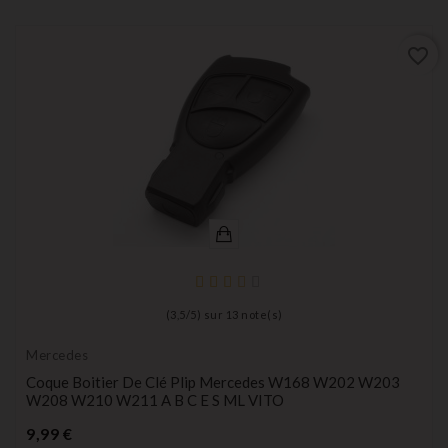
favorite_border
(
3,5
/
5
) sur
13
note(s)
Mercedes
Coque Boitier De Clé Plip Mercedes W168 W202 W203
W208 W210 W211 A B C E S ML VITO
Prix
9,99 €