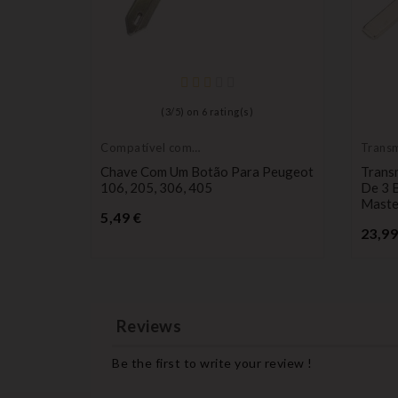
(
3
/
5
) on
6
rating(s)
Compatível com
Transm
Peugeot
contro
uito
Chave Com Um Botão Para Peugeot
Trans
, Twingo
106, 205, 306, 405
De 3 
Maste
Preço
5,49 €
23,99
Reviews
Be the first to write your review !