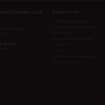
AÇÕES SOBRE A LOJA
A SUA CONTA
:
Informações pessoais
Devoluções de mercadorias
u Pont de l'Arche
Encomendas
erck
Comprovantes de crédito
E TELEFONE
Endereços
46951
Cupões
As minhas listas de desejos
Os meus alertas