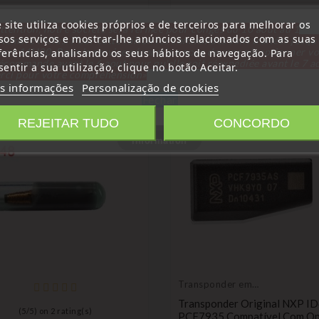
 site utiliza cookies próprios e de terceiros para melhorar os
ttention, notre société sera fermée pour congés du 10 aout au 1
sos serviços e mostrar-lhe anúncios relacionados com as suas
tembre inclus. Pour cette raison les commandes sont traitées jusqu
out
14H00. Pour le service réparation nous devons réceptionner vo
ferências, analisando os seus hábitos de navegação. Para
ria:
écommande avant le 6 aout pour qu'elle soit réexpédiée avant le 7 a
entir a sua utilização, clique no botão Aceitar.
rci pour votre compréhension»
s informações
Personalização de cookies
Fechar
REJEITAR TUDO
CONCORDO
favorite_border
Information
Transponder em
branco
Transponder Original NXP I
(
5
/
5
) on
2
rating(s)
PCF7935 Compatível Com Op