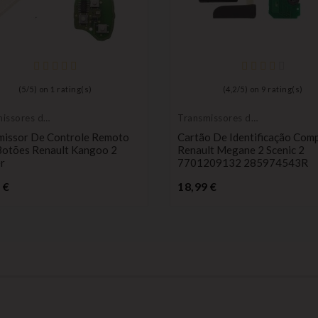
(
5
/
5
) on
1
rating(s)
(
4,2
/
5
) on
9
rating(s)
issores de
Transmissores de
le remoto
controle remoto
missor De Controle Remoto
Cartão De Identificação Comp
Botões Renault Kangoo 2
Renault Megane 2 Scenic 2
r
7701209132 285974543R
Preço
Preço
 €
18,99 €