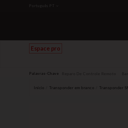
Português PT
Espace pro
Palavras-Chave
Reparo De Controle Remoto
Bar
Início
Transponder em branco
Transponder 