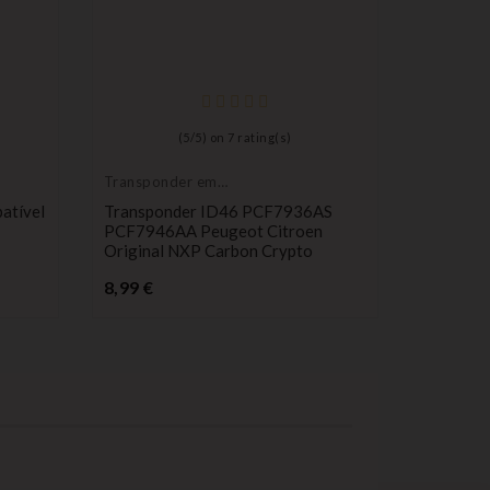
(
5
/
5
) on
7
rating(s)
Transponder em
Cilindro 
branco
fechadur
atível
Transponder ID46 PCF7936AS
Cilindro
ignição
PCF7946AA Peugeot Citroen
Para Cit
Original NXP Carbon Crypto
Peugeot 
4161H9
Preço
8,99 €
17,99 €