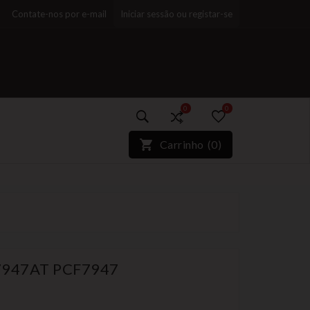
Contate-nos por e-mail
Iniciar sessão ou registar-se
0
0
)*}
Carrinho
(
0
)
F7947AT PCF7947