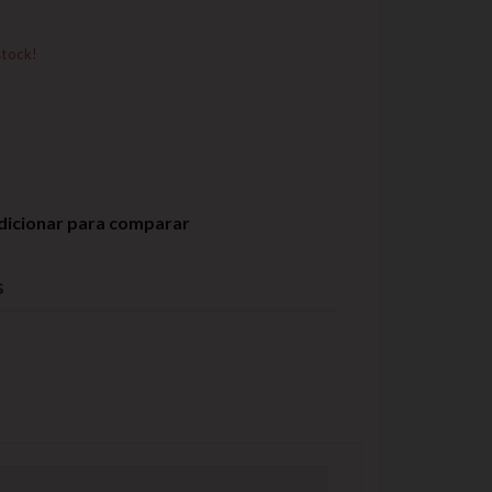
stock!
dicionar para comparar
s