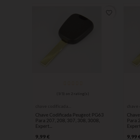
favorite_border
(
5
/
5
) on
2
rating(s)
chave codificada
chave 
do carro
do car
Chave Codificada Peugeot PG63
Chave
Para 207, 208, 307, 308, 3008,
Para 2
Expert...
Expert.
Preço
9,99 €
9,99 