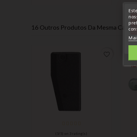
Este
« A
nos
sep
7 a
pre
16 Outros Produtos Da Mesma Catego
tél
cons
Me
Mai
favorite_border
favorite_border
(
5
/
5
) on
3
rating(s)