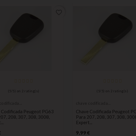
favorite_border
(
5
/
5
) on
2
rating(s)
(
5
/
5
) on
2
rating(s)
codificada
chave codificada
ro
do carro
 Codificada Peugeot PG63
Chave Codificada Peugeot P
07, 208, 307, 308, 3008,
Para 207, 208, 307, 308, 300
..
Expert...
Preço
Preço
€
9,99 €