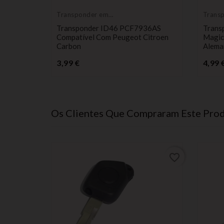
Transponder em
Trans
branco
branc
Transponder ID46 PCF7936AS
Trans
Compatível Com Peugeot Citroen
Magic 
Carbon
Alema
Preço
3,99 €
4,99 
Os Clientes Que Compraram Este Pr
favorite_border
favorite_border