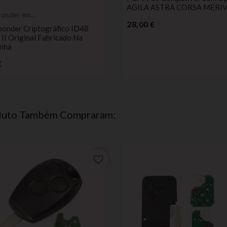
AGILA ASTRA CORSA MERI
ponder em
Preço
o
28,00 €
ponder Criptográfico ID48
II Original Fabricado Na
nha
Preço
€
oduto Também Compraram:
favorite_border