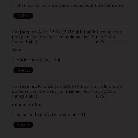
changer les barillets sans soucis pour une fiat punto
Par
jacques A.
le
16 Mai 2016 (
Kit barillet cylindre de
porte antivol de direction neiman Fiat Punto Doblo
Panda Palio
) :
(
5
/
5
)
Avis
entièrement satisfait
Par
jean luc P.
le
28 Jan. 2016 (
Kit barillet cylindre de
porte antivol de direction neiman Fiat Punto Doblo
Panda Palio
) :
(
5
/
5
)
neiman doblo
commande parfaite, reçue en 48 h.