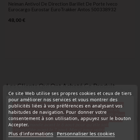
Neiman Antivol De Direction Barillet De Porte Iveco
Eurocargo Eurostar EuroTrakker Antos 500338932
Prix
48,00 €
Les Clients Qui Ont Acheté Ce Produit
Ont Également Acheté :
Ce site Web utilise ses propres cookies et ceux de tiers
pour améliorer nos services et vous montrer des
« Attention, notre société sera fermée pour congés du
publicités liées à vos préférences en analysant vos
10 aout au 1 septembre inclus. Pour cette raison les
habitudes de navigation. Pour donner votre
commandes sont traitées jusqu'au 7 aout
14H00. Pour
consentement à son utilisation, appuyez sur le bouton
le service réparation nous devons réceptionner votre
favorite_border
Accepter.
télécommande avant le 6 aout pour qu'elle soit
réexpédiée avant le 7 aout. Merci pour votre
Plus d'informations
Personnaliser les cookies
compréhension»