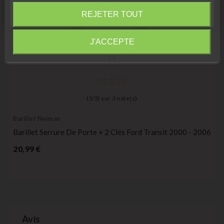
Fermer
REJETER TOUT
Information
J'ACCEPTE
(
5
/
5
) sur
3
note(s)
Barillet Neiman
Barillet Serrure De Porte + 2 Clés Ford Transit 2000 - 2006
Prix
20,99 €
Avis