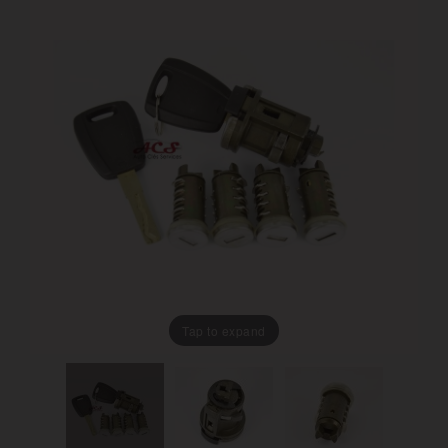
Tap to expand