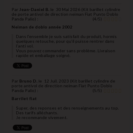
Par
Jean-Daniel B.
le
30 Mai 2026 (
Kit barillet cylindre
de porte antivol de direction neiman Fiat Punto Doblo
Panda Palio
) :
(
4
/
5
)
Neiman de doblo année 2002
Dans l'ensemble je suis satisfait du produit, hormis
quelques retouche, pour qu'il puisse rentrer dans
l'anti vol.
Vous pouvez commander sans problème. Livraison
rapide et emballage soigné.
Par
Bruno D.
le
12 Juil. 2023 (
Kit barillet cylindre de
porte antivol de direction neiman Fiat Punto Doblo
Panda Palio
) :
(
5
/
5
)
Barrilet fiat
Super, des reponses et des renseignements au top.
Des tarifs alléchants.
Je recommande vivement.