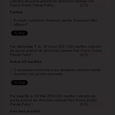
cylindre de porte antivol de direction neiman Fiat
Punto Doblo Panda Palio
) :
(
5
/
5
)
Parfait
Produit conforme, livraison rapide. Pourquoi aller
ailleurs?
Par
christian T.
le
29 Aout 2017 (
Kit barillet cylindre
de porte antivol de direction neiman Fiat Punto Doblo
Panda Palio
) :
(
5
/
5
)
Achat kit barillet
Commande conforme à ma demande service rapide
Société très professionnelle
Par
noel B.
le
22 Mai 2016 (
Kit barillet cylindre de
porte antivol de direction neiman Fiat Punto Doblo
Panda Palio
) :
(
5
/
5
)
très bon produit