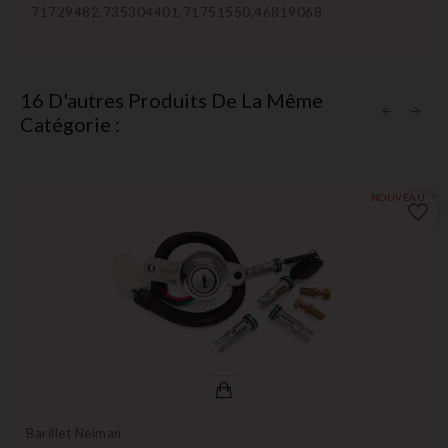
71729482,735304401,71751550,46819068
16 D'autres Produits De La Même
Catégorie :
NOUVEAU
favorite_border
Barillet Neiman