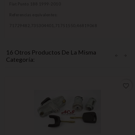
Fiat Punto 188 1999-2010
Referencias equivalentes:
71729482,735304401,71751550,46819068
16 Otros Productos De La Misma
Categoría:
favorite_border