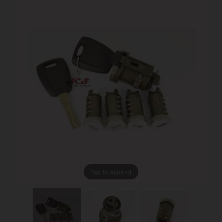
Tap to expand