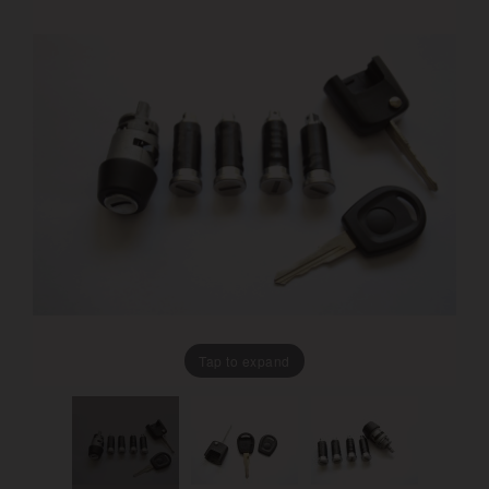
Tap to expand