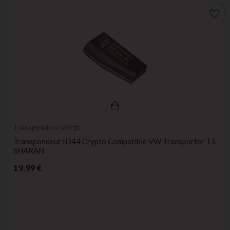
favorite_border
Transpondeur vierge
Transpondeur ID44 Crypto Compatible VW Transporter T5
SHARAN
Prix
19,99 €