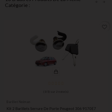
Catégorie :
favorite_border
(
5
/
5
) sur
2
note(s)
Barillet Neiman
Kit 2 Barillets Serrure De Porte Peugeot 306 9170E7