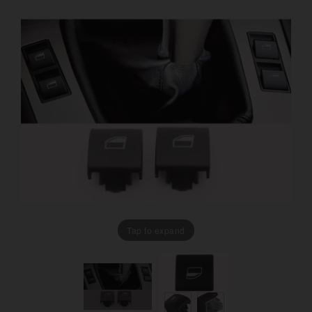
Tap to expand