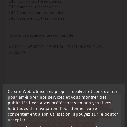
E46 Touring tout les modèles
E46 coupé tout les modèles
E46 Compact tout les modèles
E46 Cabriolet tout les modèles
Références équivalentes compatible :
6902178, 6902177, 6902176, 6902184, 6902179,
6902174
Ce site Web utilise ses propres cookies et ceux de tiers
pour améliorer nos services et vous montrer des
« Attention, notre société sera fermée pour congés du
publicités liées à vos préférences en analysant vos
Vous Pourriez Aussi Aimer
10 aout au 1 septembre inclus. Pour cette raison les
habitudes de navigation. Pour donner votre
commandes sont traitées jusqu'au 7 aout
14H00. Pour
consentement à son utilisation, appuyez sur le bouton
le service réparation nous devons réceptionner votre
Accepter.
télécommande avant le 6 aout pour qu'elle soit
réexpédiée avant le 7 aout. Merci pour votre