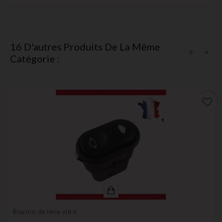
16 D'autres Produits De La Même
Catégorie :
favorite_border
Bouton de lève vitre