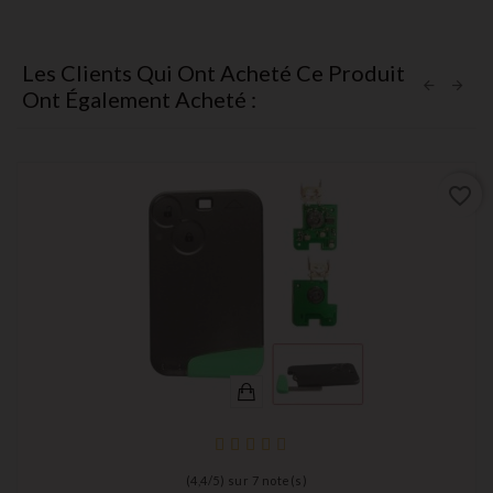
Les Clients Qui Ont Acheté Ce Produit
Ont Également Acheté :
favorite_border
(
4,4
/
5
) sur
7
note(s)