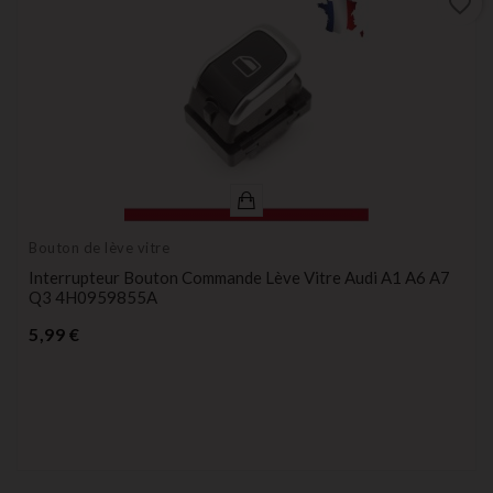
favorite_border
Bouton de lève vitre
Interrupteur Bouton Commande Lève Vitre Audi A1 A6 A7
Q3 4H0959855A
Prix
5,99 €