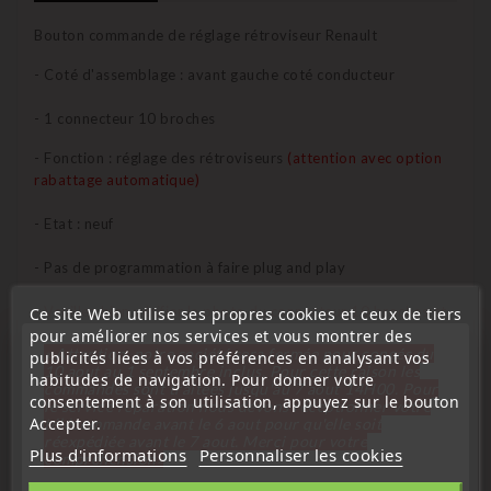
Bouton commande de réglage rétroviseur Renault
- Coté d'assemblage : avant gauche coté conducteur
- 1 connecteur 10 broches
- Fonction : réglage des rétroviseurs
(attention avec option
rabattage automatique)
- Etat : neuf
- Pas de programmation à faire plug and play
- Veuillez bien vérifier la photo du connecteur 10 broches et
Ce site Web utilise ses propres cookies et ceux de tiers
la référence avant l'achat
pour améliorer nos services et vous montrer des
« Attention, notre société sera fermée pour congés du
publicités liées à vos préférences en analysant vos
10 aout au 1 septembre inclus. Pour cette raison les
habitudes de navigation. Pour donner votre
commandes sont traitées jusqu'au 7 aout
14H00. Pour
Affectation véhicule :
consentement à son utilisation, appuyez sur le bouton
le service réparation nous devons réceptionner votre
Accepter.
télécommande avant le 6 aout pour qu'elle soit
Clio 3
réexpédiée avant le 7 aout. Merci pour votre
Plus d'informations
Personnaliser les cookies
compréhension»
Kangoo 2