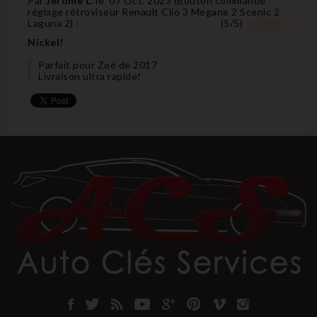
Par
Jérôme L.
le
07 Oct. 2023 (
Bouton commande
réglage rétroviseur Renault Clio 3 Megane 2 Scenic 2
Laguna 2
) :
(
5
/
5
)
Nickel!
Parfait pour Zoé de 2017
Livraison ultra rapide!