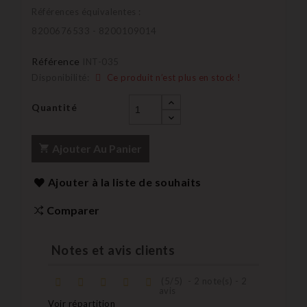
Références équivalentes :
8200676533 - 8200109014
Référence
INT-035
Disponibilité:
Ce produit n’est plus en stock !
Quantité
Ajouter Au Panier
Ajouter à la liste de souhaits
Comparer
Notes et avis clients
(
5
/
5
)
-
2
note(s) -
2
avis
Voir répartition