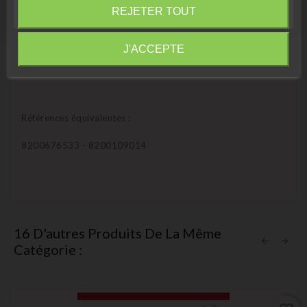
Fermer
REJETER TOUT
Megane 2
Laguna 2
Information
J'ACCEPTE
Zoe
Références équivalentes :
8200676533 - 8200109014
16 D'autres Produits De La Même
Catégorie :