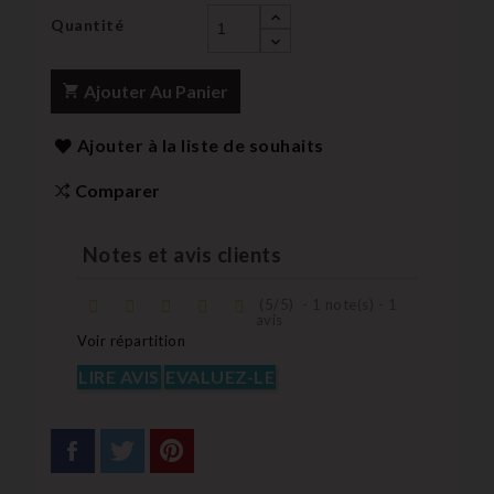
Quantité
Ajouter Au Panier
Ajouter à la liste de souhaits
Comparer
Notes et avis clients
(
5
/
5
)
-
1
note(s) -
1
avis
Voir répartition
LIRE AVIS
EVALUEZ-LE