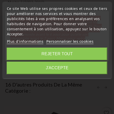
Master 2 (2003-2010)
Ce site Web utilise ses propres cookies et ceux de tiers
Opel vivaro (2001-2010)
pour améliorer nos services et vous montrer des
Opel movano b (2003-2010)
« Attention, notre société sera fermée pour congés du
publicités liées à vos préférences en analysant vos
10 aout au 1 septembre inclus. Pour cette raison les
habitudes de navigation. Pour donner votre
commandes sont traitées jusqu'au 7 aout
14H00. Pour
Nissan primastar (2002-2010)
consentement à son utilisation, appuyez sur le bouton
le service réparation nous devons réceptionner votre
Nissan interstar (2003-2010)
Accepter.
télécommande avant le 6 aout pour qu'elle soit
réexpédiée avant le 7 aout. Merci pour votre
Plus d'informations
Personnaliser les cookies
Références équivalentes :
compréhension»
Fermer
8200107772 - 8200057321 - 8200242600 -2540000QAB
REJETER TOUT
- 91166602 - 4408721
Information
J'ACCEPTE
16 D'autres Produits De La Même
Catégorie :
favorite_border