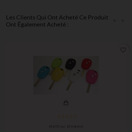
Les Clients Qui Ont Acheté Ce Produit
Ont Également Acheté :
favorite_border
(
4,6
/
5
) sur
23
note(s)