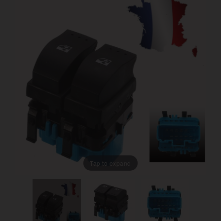
Tap to expand