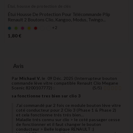
Étui, housse de protection de clés
Étui Housse De Protection Pour Télécommande Plip
Renault 2 Boutons Clio, Kangoo, Modus, Twingo...
+2
Bleu
Vert
rose
Jaune
rouge
Prix
1,80 €
Avis
Par
Michael V.
le
09 Déc. 2025 (
Interrupteur bouton
commande lève vitre compatible Renault Clio Megane
Scenic 8200107772
) :
(
5
/
5
)
sa fonctionne tres bien sur clio 3
J'ai commandé par 2 fois ce module bouton lève vitre
coté conducteur pour 2 Clio 3 (Phase 1 & Phase 2)
et cela fonctionne trés trés bien...
Maladie trés connu sur clio > le coté passager cesse
de fonctionner et il faut changer le bouton
conducteur > Belle logique RENAULT :)