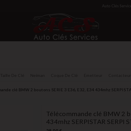
Auto Clés Servic
Taille De Clé
Neiman
Coque De Clé
Emetteur
Contacteu
ande clé BMW 2 boutons SERIE 3 E36, E32, E34 434mhz SERPIST
Télécommande clé BMW 2 bo
434mhz SERPISTAR SERPI 
29,00 €