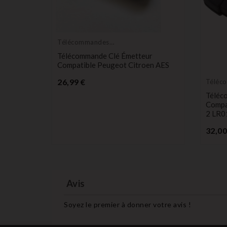
Télécommandes
Émetteurs
patible
Télécommande Clé Émetteur
Compatible Peugeot Citroen AES
Prix
26,99 €
Téléc
Émett
Téléc
Compa
2 LR0
32,00
Avis
Soyez le premier à donner votre avis !