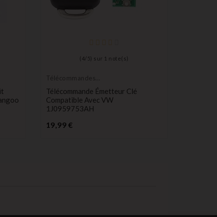
Télécom
Émetteur
Télécomm
(
4
/
5
) sur
1
note(s)
Compatib
Rover L3
Télécommandes
P
Émetteurs
28,90 €
it
Télécommande Émetteur Clé
Kangoo
Compatible Avec VW
1J0959753AH
Prix
19,99 €