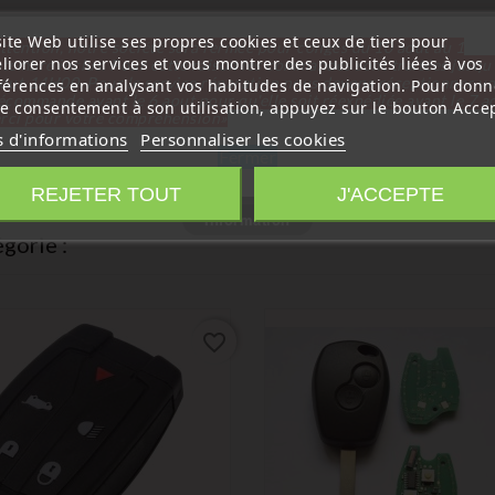
ite Web utilise ses propres cookies et ceux de tiers pour
ttention, notre société sera fermée pour congés du 10 aout au 1
liorer nos services et vous montrer des publicités liées à vos
tembre inclus. Pour cette raison les commandes sont traitées jusqu
out
14H00. Pour le service réparation nous devons réceptionner vo
férences en analysant vos habitudes de navigation. Pour donn
écommande avant le 6 aout pour qu'elle soit réexpédiée avant le 7 a
re consentement à son utilisation, appuyez sur le bouton Accep
rci pour votre compréhension»
s d'informations
Personnaliser les cookies
Fermer
fier avec votre serrurier, garagiste…
REJETER TOUT
J'ACCEPTE
Information
gorie :
favorite_border