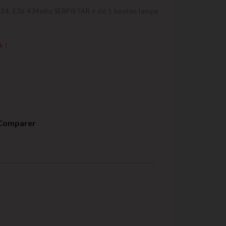
34, E36 434mhz SERPISTAR + clé 1 bouton lampe
k !
Comparer