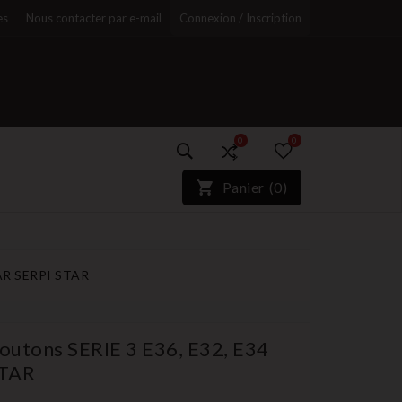
es
Nous contacter par e-mail
Connexion / Inscription
0
0
)*}
Panier
(
0
)
r
AR SERPI STAR
utons SERIE 3 E36, E32, E34
STAR