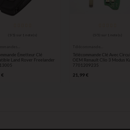
(
5
/
5
) sur
1
note(s)
(
5
/
5
) sur
1
note(s)
ommandes
Télécommande
eurs
émetteur
ommande Émetteur Clé
Télécommande Clé Avec Circu
tible Land Rover Freelander
OEM Renault Clio 3 Modus 
13005
7701209235
Prix
Prix
 €
21,99 €