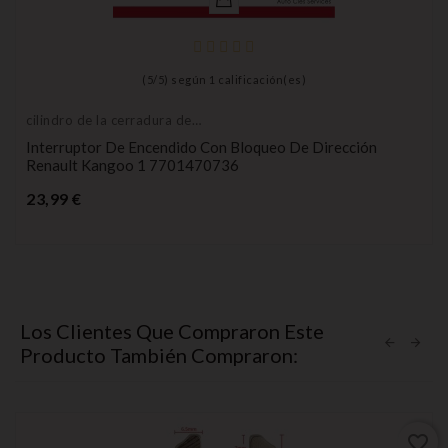
(
5
/
5
) según
1
calificación(es)
cilindro de la cerradura de
encendido
Interruptor De Encendido Con Bloqueo De Dirección
Renault Kangoo 1 7701470736
Precio
23,99 €
Los Clientes Que Compraron Este
Producto También Compraron:
favorite_border