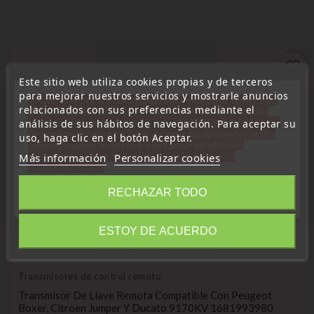
favorite_border
Este sitio web utiliza cookies propias y de terceros
para mejorar nuestros servicios y mostrarle anuncios
« Attention, notre société sera fermée pour congés du
relacionados con sus preferencias mediante el
10 aout au 1 septembre inclus. Pour cette raison les
commandes sont traitées jusqu'au 7 aout
14H00. Pour
análisis de sus hábitos de navegación. Para aceptar su
le service réparation nous devons réceptionner votre
uso, haga clic en el botón Aceptar.
télécommande avant le 6 aout pour qu'elle soit
réexpédiée avant le 7 aout. Merci pour votre
Más información
Personalizar cookies
compréhension»
Cerrar
RECHAZAR TODO
ESTOY DE ACUERDO
Information
(
5
/
5
) según
3
calificación(es)
Transmisores de control remoto
Transmisor De Llave Remota Compatible Con Peugeot
Boxer, Citroen Jumper Y Ducato 9170KV 1681993980