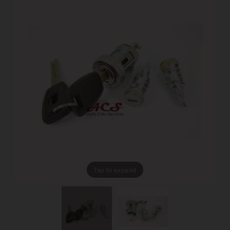
Tap to expand