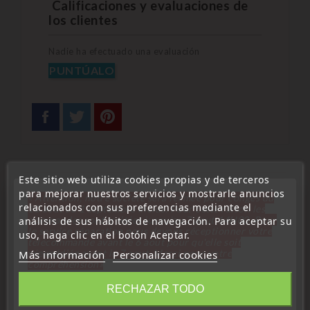
Calificaciones y evaluaciones de
los clientes
Nadie ha efectuado una evaluación
PUNTÚALO
Este sitio web utiliza cookies propias y de terceros
para mejorar nuestros servicios y mostrarle anuncios
Descripción
Detalles del producto
« Attention, notre société sera fermée pour congés du
relacionados con sus preferencias mediante el
10 aout au 1 septembre inclus. Pour cette raison les
commandes sont traitées jusqu'au 7 aout
14H00. Pour
análisis de sus hábitos de navegación. Para aceptar su
- 3 botones: abrir/cerrar/maletero
le service réparation nous devons réceptionner votre
uso, haga clic en el botón Aceptar.
télécommande avant le 6 aout pour qu'elle soit
- Incluye llave maestra
réexpédiée avant le 7 aout. Merci pour votre
Más información
Personalizar cookies
compréhension»
Cerrar
RECHAZAR TODO
Trabajo :