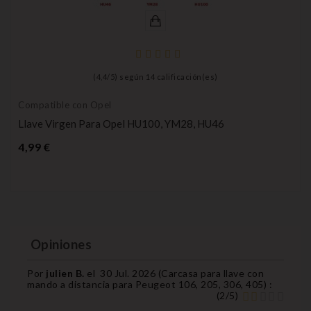
(
4,4
/
5
) según
14
calificación(es)
Compatible con Opel
Llave Virgen Para Opel HU100, YM28, HU46
Precio
4,99 €
Opiniones
Por
julien B.
el
30 Jul. 2026 (
Carcasa para llave con
mando a distancia para Peugeot 106, 205, 306, 405
) :
(
2
/
5
)