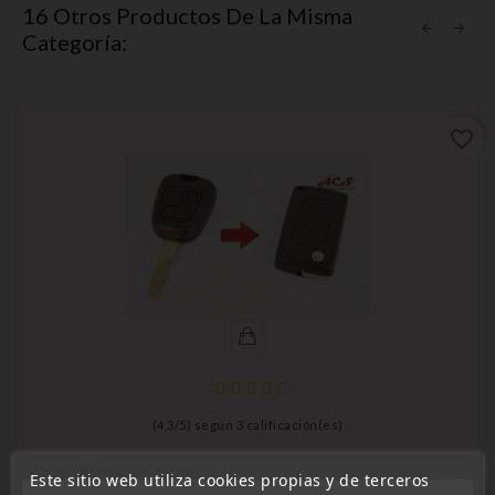
16 Otros Productos De La Misma
Categoría:
favorite_border
(
4,3
/
5
) según
3
calificación(es)
Compatible con Peugeot
Este sitio web utiliza cookies propias y de terceros