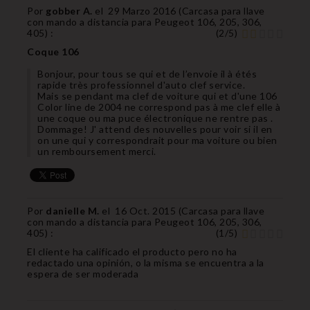
Por
gobber A.
el
29 Marzo 2016 (
Carcasa para llave
con mando a distancia para Peugeot 106, 205, 306,
405
) :
(
2
/
5
)
Coque 106
Bonjour, pour tous se qui et de l’envoie il à étés
rapide très professionnel d'auto clef service.
Mais se pendant ma clef de voiture qui et d'une 106
Color line de 2004 ne correspond pas à me clef elle à
une coque ou ma puce électronique ne rentre pas .
Dommage! J' attend des nouvelles pour voir si il en
on une qui y correspondrait pour ma voiture ou bien
un remboursement merci.
Por
danielle M.
el
16 Oct. 2015 (
Carcasa para llave
con mando a distancia para Peugeot 106, 205, 306,
405
) :
(
1
/
5
)
El cliente ha calificado el producto pero no ha
redactado una opinión, o la misma se encuentra a la
espera de ser moderada