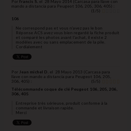
Por
francis S.
el
28 Mayo 2014 (
Carcasa para llave con
mando a distancia para Peugeot 106, 205, 306, 405
) :
(
1
/
5
)
106
Ne correspond pas et vous n'avez pas le bon
Réponse ACS avez vous bien regardé la fiche produit
et comparé les photos avant l'achat, il existe 2
modèles avec ou sans emplacement de la pile.
Cordialement
Por
Jean michel D.
el
28 Mayo 2013 (
Carcasa para
llave con mando a distancia para Peugeot 106, 205,
306, 405
) :
(
5
/
5
)
Télécommande coque de clé Peugeot 106, 205, 206,
306, 405
Entreprise très sérieuse, produit conforme à la
commande et livraison rapide.
Merci