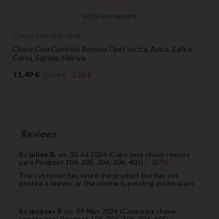
(
4,3
/
5
) on
6
rating(s)
Compatível com Opel
Chave Com Controle Remoto Opel Vectra, Astra, Zafira,
Corsa, Signum, Meriva
Preço
11,49 €
13,99 €
-2,50 €
Reviews
By
julien B.
on
30 Jul 2026 (
Capa para chave remota
para Peugeot 106, 205, 206, 306, 405
) :
(
2
/
5
)
The customer has rated the product but has not
posted a review, or the review is pending moderation
By
jacques P.
on
09 May 2024 (
Capa para chave
remota para Peugeot 106, 205, 206, 306, 405
) :