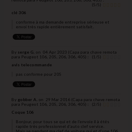
(
5
/
5
)
clé 306
conforme à ma demande entreprise sérieuse et
envoi très rapide entièrement satisfait.
By
serge G.
on
04 Apr 2023 (
Capa para chave remota
para Peugeot 106, 205, 206, 306, 405
) :
(
1
/
5
)
avis telecommande
pas conforme pour 205
By
gobber A.
on
29 Mar 2016 (
Capa para chave remota
para Peugeot 106, 205, 206, 306, 405
) :
(
2
/
5
)
Coque 106
Bonjour, pour tous se qui et de l’envoie il à étés
rapide très professionnel d'auto clef service.
Mais se pendant ma clef de voiture qui et d'une 106