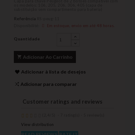
Capa para chave Peugeot de 2 botões compatível com
os modelos: 106, 205, 206, 306, 405 (capa de
substituição sem compartimento para bateria)
Referência
RS-peug-11
Disponibilité:
Em estoque, envio em até 48 horas.
Quantidade
Adicionar Ao Carrinho
Adicionar à lista de desejos
Adicionar para comparar
Customer ratings and reviews
(
2,4
/
5
)
-
7
rating(s) -
5
review(s)
View distribution
READ REVIEWS
RATE IT