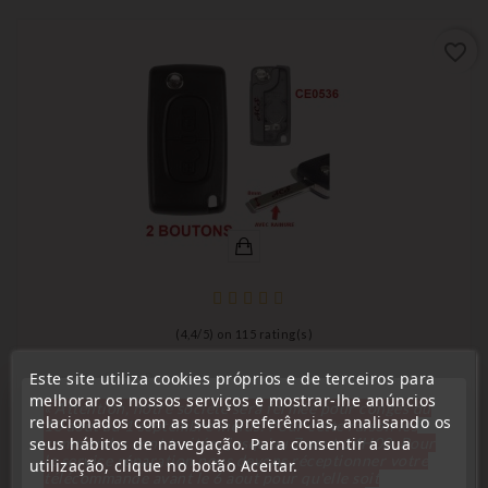
favorite_border
(
4,4
/
5
) on
115
rating(s)
Este site utiliza cookies próprios e de terceiros para
Compatível com Peugeot
melhorar os nossos serviços e mostrar-lhe anúncios
Capa Para Chave De 2 Botões Peugeot 207, 307, 308,
« Attention, notre société sera fermée pour congés du
relacionados com as suas preferências, analisando os
10 aout au 1 septembre inclus. Pour cette raison les
3008, 5008 CE0536
seus hábitos de navegação. Para consentir a sua
commandes sont traitées jusqu'au 7 aout
14H00. Pour
le service réparation nous devons réceptionner votre
Preço
8,99 €
utilização, clique no botão Aceitar.
télécommande avant le 6 aout pour qu'elle soit