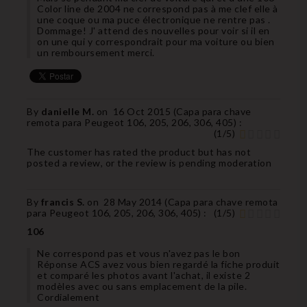
Color line de 2004 ne correspond pas à me clef elle à
une coque ou ma puce électronique ne rentre pas .
Dommage! J' attend des nouvelles pour voir si il en
on une qui y correspondrait pour ma voiture ou bien
un remboursement merci.
By
danielle M.
on
16 Oct 2015 (
Capa para chave
remota para Peugeot 106, 205, 206, 306, 405
) :
(
1
/
5
)
The customer has rated the product but has not
posted a review, or the review is pending moderation
By
francis S.
on
28 May 2014 (
Capa para chave remota
para Peugeot 106, 205, 206, 306, 405
) :
(
1
/
5
)
106
Ne correspond pas et vous n'avez pas le bon
Réponse ACS avez vous bien regardé la fiche produit
et comparé les photos avant l'achat, il existe 2
modèles avec ou sans emplacement de la pile.
Cordialement