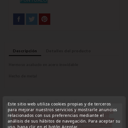
Descripción
Detalles del producto
Hermoso acabado en acero inoxidable
Hecho de metal
8 Otros Productos De La Misma
Este sitio web utiliza cookies propias y de terceros
Categoría:
para mejorar nuestros servicios y mostrarle anuncios
« Attention, notre société sera fermée pour congés du
relacionados con sus preferencias mediante el
10 aout au 1 septembre inclus. Pour cette raison les
commandes sont traitées jusqu'au 7 aout
14H00. Pour
análisis de sus hábitos de navegación. Para aceptar su
le service réparation nous devons réceptionner votre
uso, haga clic en el botón Aceptar.