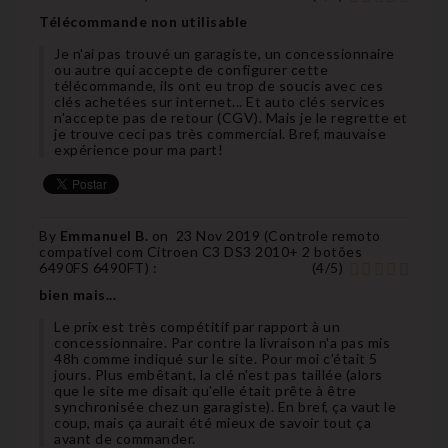
Télécommande non utilisable
Je n'ai pas trouvé un garagiste, un concessionnaire
ou autre qui accepte de configurer cette
télécommande, ils ont eu trop de soucis avec ces
clés achetées sur internet... Et auto clés services
n'accepte pas de retour (CGV). Mais je le regrette et
je trouve ceci pas très commercial. Bref, mauvaise
expérience pour ma part!
By
Emmanuel B.
on
23 Nov 2019 (
Controle remoto
compatível com Citroen C3 DS3 2010+ 2 botões
6490FS 6490FT
) :
(
4
/
5
)
bien mais...
Le prix est très compétitif par rapport à un
concessionnaire. Par contre la livraison n'a pas mis
48h comme indiqué sur le site. Pour moi c'était 5
jours. Plus embêtant, la clé n'est pas taillée (alors
que le site me disait qu'elle était prête à être
synchronisée chez un garagiste). En bref, ça vaut le
coup, mais ça aurait été mieux de savoir tout ça
avant de commander.