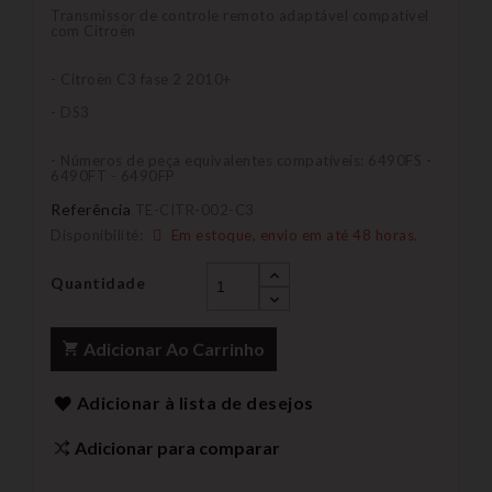
Transmissor de controle remoto adaptável compatível
com Citroën
- Citroën C3 fase 2 2010+
- DS3
- Números de peça equivalentes compatíveis: 6490FS -
6490FT - 6490FP
Referência
TE-CITR-002-C3
Disponibilité:
Em estoque, envio em até 48 horas.
Quantidade
Adicionar Ao Carrinho
Adicionar à lista de desejos
Adicionar para comparar