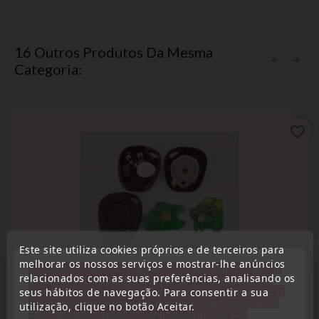
16 Outros Produtos Da Mesma
Categoria:
favorite_border
Este site utiliza cookies próprios e de terceiros para
melhorar os nossos serviços e mostrar-lhe anúncios
« Attention, notre société sera fermée pour congés du
relacionados com as suas preferências, analisando os
10 aout au 1 septembre inclus. Pour cette raison les
commandes sont traitées jusqu'au 7 aout
14H00. Pour
seus hábitos de navegação. Para consentir a sua
le service réparation nous devons réceptionner votre
utilização, clique no botão Aceitar.
télécommande avant le 6 aout pour qu'elle soit
(
2,4
/
5
) on
5
rating(s)