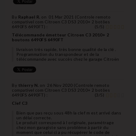
By
Raphael R.
on
01 Mar 2021 (
Controle remoto
compatível com Citroen C3 DS3 2010+ 2 botões
6490FS 6490FT
) :
(
5
/
5
)
Télécommande émetteur Citroen C3 2010+ 2
boutons 6490FS 6490FT
livraison très rapide, très bonne qualité de la clé .
Programmation du transpondeur et de la
télécommande avec succès chez le garage Citroën
By
thierry N.
on
26 Nov 2020 (
Controle remoto
compatível com Citroen C3 DS3 2010+ 2 botões
6490FS 6490FT
) :
(
3
/
5
)
Clef C3
Bien que pas reçu sous 48h la clef m est arrivé dans
un délai correcte.
Le produit correspond à l originale, paramétrage
chez mon garagiste sans problème à partir du
moment que celui ci a pu récupérer le code de