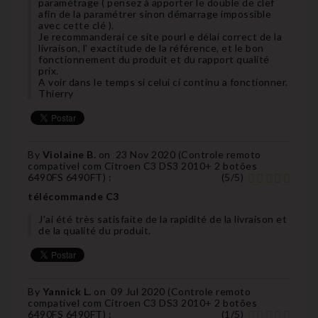
paramétrage ( pensez à apporter le double de clef
afin de la paramétrer sinon démarrage impossible
avec cette clé ).
Je recommanderai ce site pourl e délai correct de la
livraison, l' exactitude de la référence, et le bon
fonctionnement du produit et du rapport qualité
prix.
A voir dans le temps si celui ci continu a fonctionner.
Thierry
By
Violaine B.
on
23 Nov 2020 (
Controle remoto
compatível com Citroen C3 DS3 2010+ 2 botões
6490FS 6490FT
) :
(
5
/
5
)
télécommande C3
J'ai été très satisfaite de la rapidité de la livraison et
de la qualité du produit.
By
Yannick L.
on
09 Jul 2020 (
Controle remoto
compatível com Citroen C3 DS3 2010+ 2 botões
6490FS 6490FT
) :
(
1
/
5
)