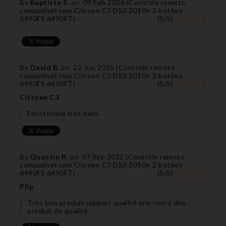
By
Baptiste S.
on
09 Feb 2026 (
Controle remoto
compatível com Citroen C3 DS3 2010+ 2 botões
6490FS 6490FT
) :
(
5
/
5
)
By
David R.
on
22 Jun 2025 (
Controle remoto
compatível com Citroen C3 DS3 2010+ 2 botões
6490FS 6490FT
) :
(
5
/
5
)
Citroen C3
Fonctionne très bien.
By
Quentin R.
on
07 Sep 2022 (
Controle remoto
compatível com Citroen C3 DS3 2010+ 2 botões
6490FS 6490FT
) :
(
5
/
5
)
Plip
Très bon produit rapport qualité prix rien à dire ,
produit de qualité