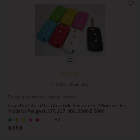
favorite_border
(
4,6
/
5
) on
34
rating(s)
Estojo para chaves, capa protetora
Capa Protetora Para Controle Remoto De 2 Botões Dos
Modelos Peugeot 107, 207, 308, 3008 E 5008.
+2
Default
Default
AMARELO
Default
Default
empty
empty
empty
empty
Preço
0,99 €
name
name
name
name