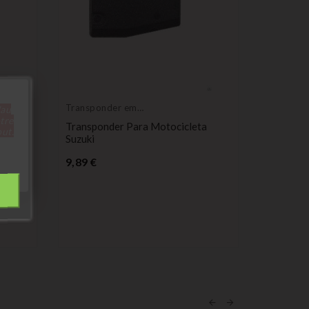
Transponder em
'au
branco
tre
65
Transponder Para Motocicleta
out.
Suzuki
Preço
9,89 €
Transpon
branco
Transpo
7931 PC
Pr
7,99 €