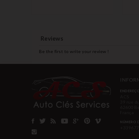
Reviews
Be the first to write your review !
INFORM
ENDEREÇO
ACS
39 rue d
62600 B
França
NÚMERO D
+339677