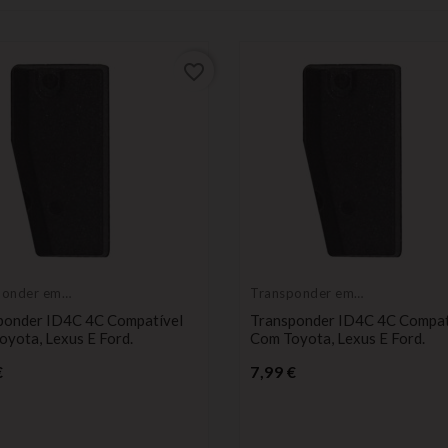
favorite_border
ponder em
Transponder em
o
branco
ponder ID4C 4C Compatível
Transponder ID4C 4C Compat
yota, Lexus E Ford.
Com Toyota, Lexus E Ford.
Preço
Preço
€
7,99 €