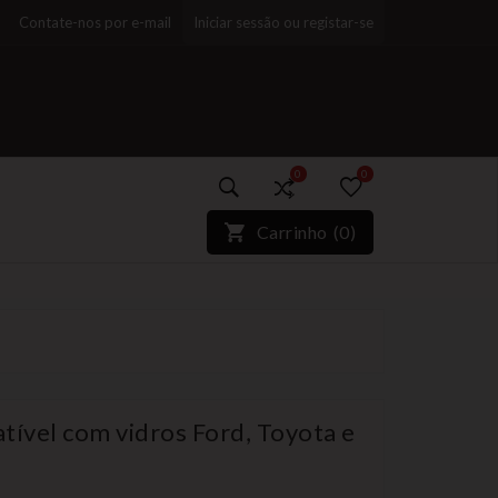
Contate-nos por e-mail
Iniciar sessão ou registar-se
0
0
)*}
Carrinho
(
0
)
ível com vidros Ford, Toyota e