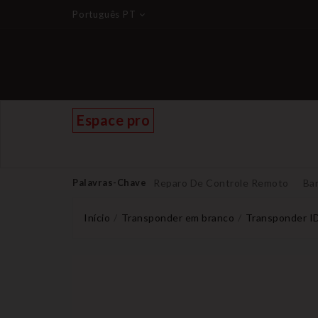
Português PT
Espace pro
Palavras-Chave
Reparo De Controle Remoto
Bar
Início
Transponder em branco
Transponder ID