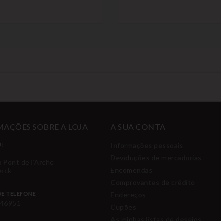
AÇÕES SOBRE A LOJA
A SUA CONTA
:
Informações pessoais
Devoluções de mercadorias
u Pont de l'Arche
Encomendas
erck
Comprovantes de crédito
E TELEFONE
Endereços
46951
Cupões
As minhas listas de desejos