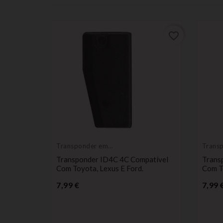
favorite_border
Transponder em
Trans
branco
branc
Transponder ID4C 4C Compatível
Trans
Com Toyota, Lexus E Ford.
Com To
Preço
7,99 €
7,99 