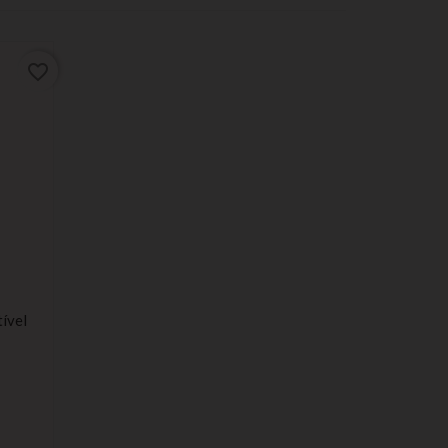
favorite_border
ível