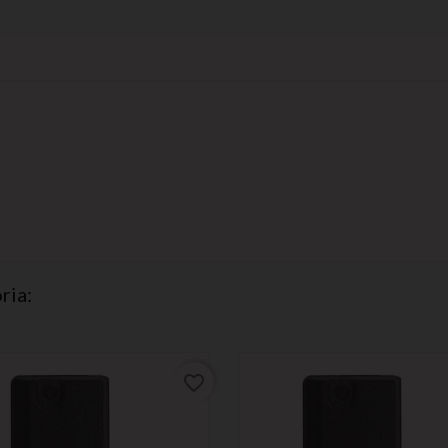
ria:
favorite_border