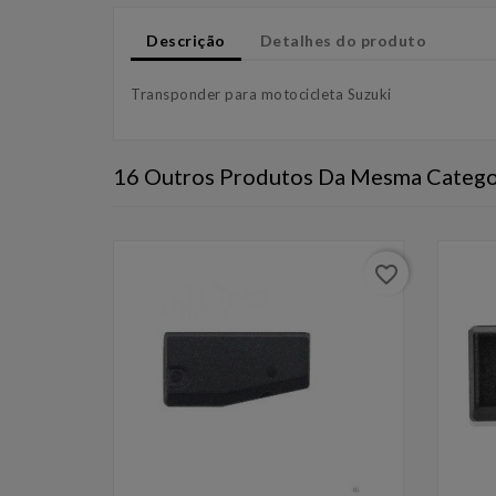
Descrição
Detalhes do produto
Transponder para motocicleta Suzuki
16 Outros Produtos Da Mesma Catego
favorite_border
favorite_border