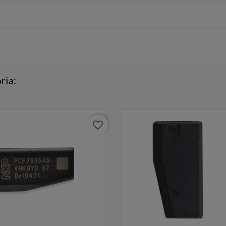
ria:
favorite_border