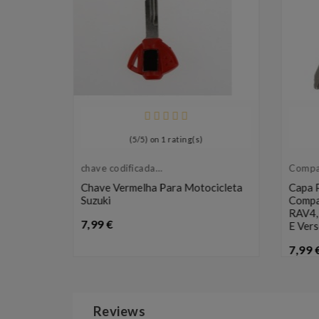
leta
(
5
/
5
) on
1
rating(s)
chave codificada
Compa
para motocicleta
Toyot
Chave Vermelha Para Motocicleta
Capa 
Suzuki
Compa
RAV4, 
Preço
7,99 €
E Ver
7,99 
Reviews