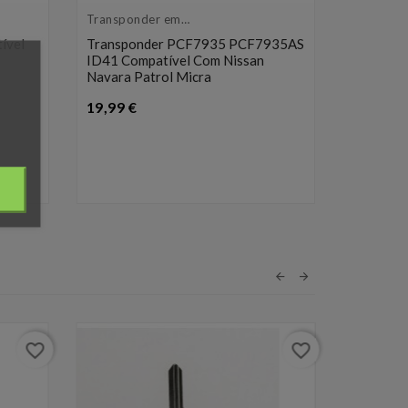
Transponder em
branco
ível
Transponder PCF7935 PCF7935AS
ID41 Compatível Com Nissan
Navara Patrol Micra
Transpon
Preço
branco
19,99 €
Transpon
PCF7935
22,00 €
favorite_border
favorite_border