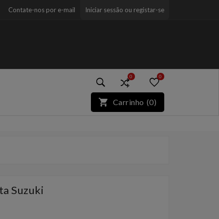
Contate-nos por e-mail
Iniciar sessão ou registar-se
0
0
)*}
Carrinho
(
0
)
ta Suzuki