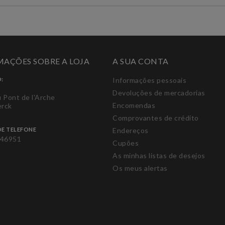
AÇÕES SOBRE A LOJA
A SUA CONTA
:
Informações pessoais
Devoluções de mercadorias
u Pont de l'Arche
Encomendas
erck
Comprovantes de crédito
E TELEFONE
Endereços
46951
Cupões
As minhas listas de desejos
Os meus alertas