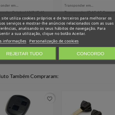
ponder em
Transponder em
o
branco
ponder Original NXP ID40
Transponder ID4C 4C Compat
35 Compatível Com Opel
Com Toyota, Lexus E Ford.
 site utiliza cookies próprios e de terceiros para melhorar os
A ASTRA CORSA MERIVA
sos serviços e mostrar-lhe anúncios relacionados com as suas
Preço
7,99 €
ferências, analisando os seus hábitos de navegação. Para
Preço
 €
entir a sua utilização, clique no botão Aceitar.
s informações
Personalização de cookies
REJEITAR TUDO
CONCORDO
oduto Também Compraram:
favorite_border