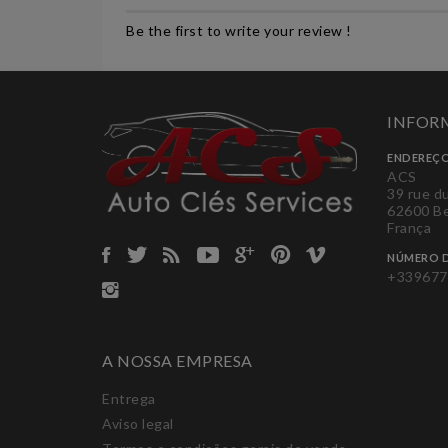
Be the first to write your review !
INFORM
ENDEREÇO
ACS
39 rue d
62600 B
França
NÚMERO D
+339677
A NOSSA EMPRESA
Entrega
Aviso legal