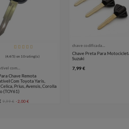
chave codificada
para motocicleta
Chave Preta Para Motociclet
(
4,4
/
5
) on
10
rating(s)
Suzuki
Preço
7,99 €
tível com
a
Para Chave Remota
tível Com Toyota Yaris,
Celica, Prius, Avensis, Corolla
so (TOY61)
Preço
€
9,99 €
-2,00 €