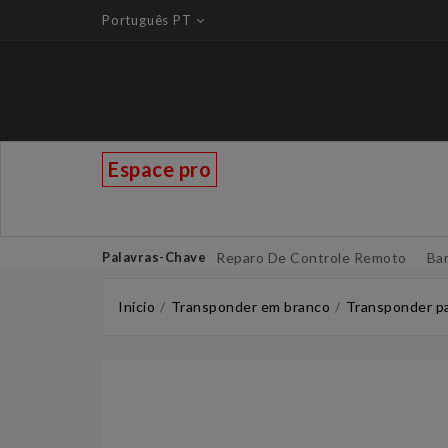
Português PT
Espace pro
Palavras-Chave
Reparo De Controle Remoto
Bar
Início
Transponder em branco
Transponder pa