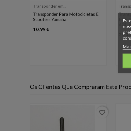
Transponder em
Trans
branco
branc
Transponder Para Motocicletas E
Trans
Scooters Yamaha
PCF79
Este
AGIL
nos
Preço
10,99 €
pre
28,00
De 40
cons
Mai
Os Clientes Que Compraram Este Pr
favorite_border
favorite_border