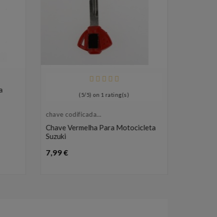
a
(
5
/
5
) on
1
rating(s)
chave codificada
Compatív
para motocicleta
Toyota
Chave Vermelha Para Motocicleta
Capa Pa
Suzuki
Compatív
RAV4, Cel
Preço
7,99 €
E Verso 
7,99 €
9