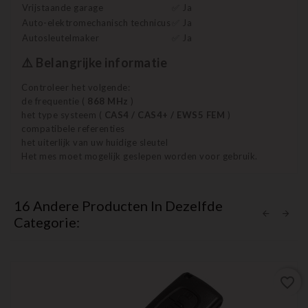
Vrijstaande garage
✅ Ja
Auto-elektromechanisch technicus
✅ Ja
Autosleutelmaker
✅ Ja
⚠️ Belangrijke informatie
Controleer het volgende:
de frequentie (
868 MHz
)
het type systeem (
CAS4 / CAS4+ / EWS5 FEM
)
compatibele referenties
het uiterlijk van uw huidige sleutel
Het mes moet mogelijk geslepen worden voor gebruik.
16 Andere Producten In Dezelfde
Categorie:
favorite_border