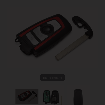
Tap to expand