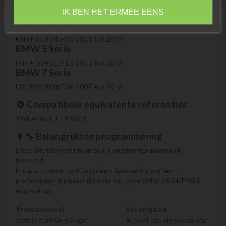
Information
✔️ Compatibel met de volgende modellen:
IK BEN HET ERMEE EENS
BMW 3 Serie
F30/F31/F34/F35 2011 tot 2017
BMW 5 Serie
F07/F10/F11/F18 2012 tot 2016
BMW 7 Serie
F01/F02/F03/F04 2007 tot 2016
🔄 Compatibele equivalente referenties
5WK49661, HUF5661
👨‍🔧 Belangrijkste programmering
Deze sleutel wordt
blanco en ongeprogrammeerd
geleverd.
Programmeren moet worden uitgevoerd door een
professional die beschikt over de juiste BMW CAS4/EWS5-
apparatuur.
Professioneel
Verenigbaar
Officiële BMW-garage
❌ Over het algemeen nee