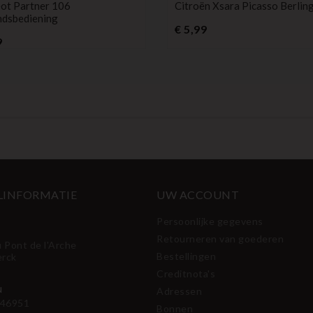
ot Partner 106
Citroën Xsara Picasso Berlin
ndsbediening
Prijs
€ 5,99
Prijs
9
LINFORMATIE
UW ACCOUNT
Persoonlijke gegevens
Retourneren van goederen
u Pont de l'Arche
Bestellingen
erck
Creditnota's
N
Adressen
46951
Bonnen