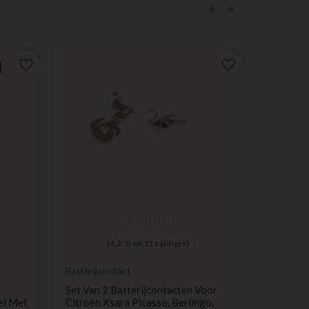
favorite_border
favorite_border
(
4,2
/
5
) on
11
rating(s)
Batterijcontact
Set Van 2 Batterijcontacten Voor
el Met
Citroën Xsara Picasso, Berlingo,