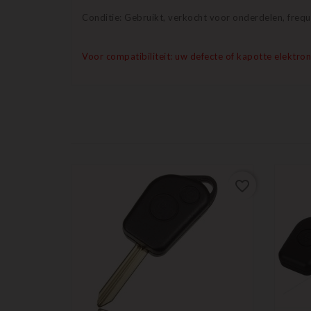
Conditie: Gebruikt, verkocht voor onderdelen, frequ
Voor compatibiliteit: uw defecte of kapotte elekt
favorite_border
favorite_border