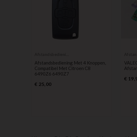
Afstandsbedieningen
Afstan
Zenders
Zende
Afstandsbediening Met 4 Knoppen,
VALEO
Compatibel Met Citroen C8
Afsta
6490Z6 6490Z7
€ 19,
Prijs
€ 25,00
2-Knops
370
js