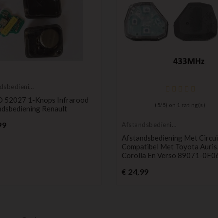
dsbedieningen
rs
 52027 1-Knops Infrarood
(
5
/
5
) on
1
rating(s)
ndsbediening Renault
Prijs
99
Afstandsbedieningen
Zenders
Afstandsbediening Met Circui
Compatibel Met Toyota Auris
Corolla En Verso 89071-0F0
Prijs
€ 24,99