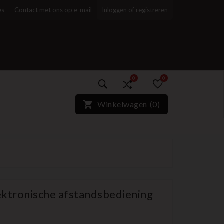
es
Contact met ons op e-mail
Inloggen of registreren
0
0
)*}
Winkelwagen
(
0
)
ektronische afstandsbediening