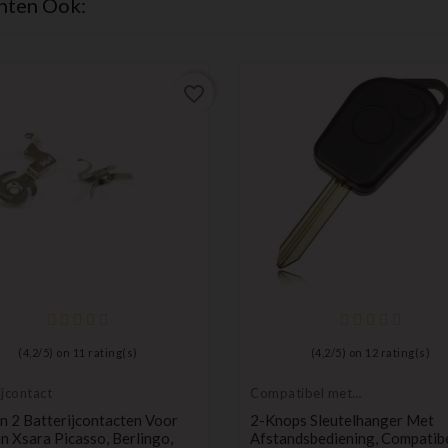
hten Ook:
favorite_border
(
4,2
/
5
) on
11
rating(s)
(
4,2
/
5
) on
12
rating(s)
ijcontact
Compatibel met
Citroën
n 2 Batterijcontacten Voor
2-Knops Sleutelhanger Met
n Xsara Picasso, Berlingo,
Afstandsbediening, Compatib