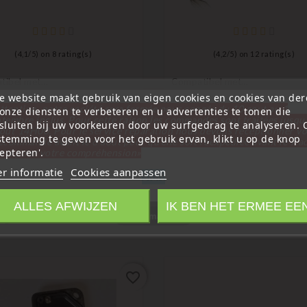
(
4,1
/
5
) on
8
rating(s)
(
4,2
/
5
) on
12
rating(s)
tibel met
Compatibel met
n
Citroën
e website maakt gebruik van eigen cookies en cookies van de
ps Afstandsbediening Voor
2-Knops Sleutelhanger Met
ttention, notre société sera fermée pour congés du 10 aout au 1
onze diensten te verbeteren en u advertenties te tonen die
ën Saxo
Afstandsbediening, Compatib
tembre inclus. Pour cette raison les commandes sont traitées jusqu
Citroën Xsara Picasso Berlin
sluiten bij uw voorkeuren door uw surfgedrag te analyseren.
out
14H00. Pour le service réparation nous devons réceptionner vo
Prijs
9
stemming te geven voor het gebruik ervan, klikt u op de knop
écommande avant le 6 aout pour qu'elle soit réexpédiée avant le 7 a
Prijs
€ 5,99
epteren'.
rci pour votre compréhension»
r informatie
Cookies aanpassen
Sluit
ALLES AFWIJZEN
IK BEN HET ERMEE EE
egorie:
Information
favorite_border