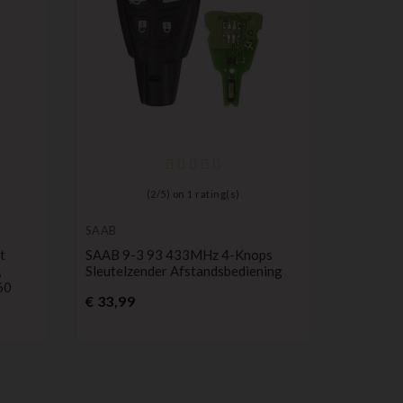
Afstands
Zenders
Alfa Rom
(
2
/
5
) on
1
rating(s)
Afstands
Behuizin
SAAB
P
€ 28,99
t
SAAB 9-3 93 433MHz 4-Knops
,
Sleutelzender Afstandsbediening
60
Prijs
€ 33,99