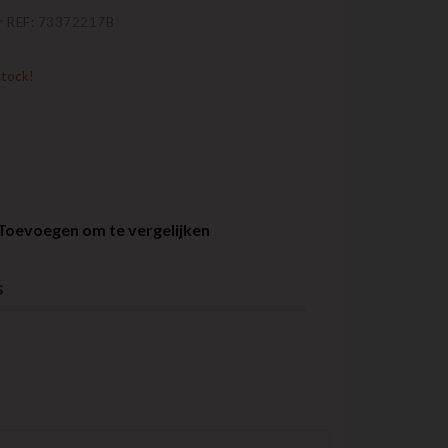
er REF: 73372217B
stock!
Toevoegen om te vergelijken
s