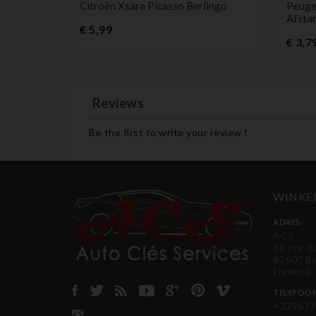
Citroën Xsara Picasso Berlingo
Peuge
Afsta
Prijs
€ 5,99
€ 3,7
Reviews
Be the first to write your review !
WINKE
ADRES:
ACS
39 rue d
62600 B
Frankrijk
TELEFOO
+339677