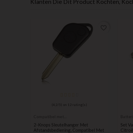
Klanten Die Dit Product Kochten, Koc
favorite_border
favorite_border
)
(
4,2
/
5
) on
12
rating(s)
Compatibel met
Batter
Citroën
n Voor
2-Knops Sleutelhanger Met
Set Va
lingo,
Afstandsbediening, Compatibel Met
Citroë