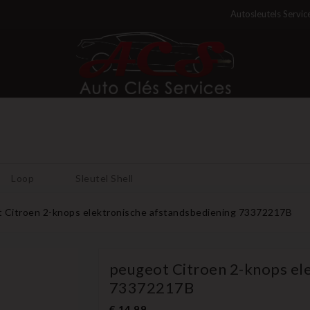
Autosleutels Servic
Loop
Sleutel Shell
 Citroen 2-knops elektronische afstandsbediening 73372217B
peugeot Citroen 2-knops el
73372217B
€ 14,99