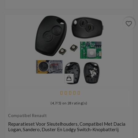
favorite_border
(
4,7
/
5
) on
28
rating(s)
Compatibel Renault
Reparatieset Voor Sleutelhouders, Compatibel Met Dacia
Logan, Sandero, Duster En Lodgy Switch-Knopbatterij