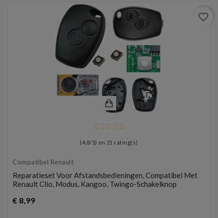
favorite_border
(
4,8
/
5
) on
21
rating(s)
Compatibel Renault
Reparatieset Voor Afstandsbedieningen, Compatibel Met
Renault Clio, Modus, Kangoo, Twingo-Schakelknop
Prijs
€ 8,99