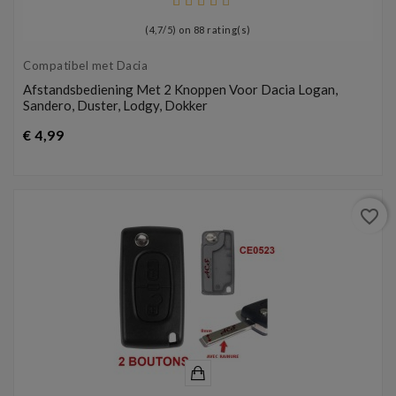
(
4,7
/
5
) on
88
rating(s)
Compatibel met Dacia
Afstandsbediening Met 2 Knoppen Voor Dacia Logan,
Sandero, Duster, Lodgy, Dokker
Prijs
€ 4,99
favorite_border