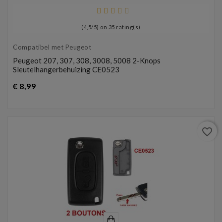
(
4,5
/
5
) on
35
rating(s)
Compatibel met Peugeot
Peugeot 207, 307, 308, 3008, 5008 2-Knops
Sleutelhangerbehuizing CE0523
Prijs
€ 8,99
favorite_border