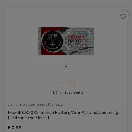
favorite_border
(
4,3
/
5
) on
11
rating(s)
Lithium-batterijen met lange
levensduur
Maxell CR2032 Lithium Batterij Voor Afstandsbediening,
Elektronische Sleutel
Prijs
€ 0,98