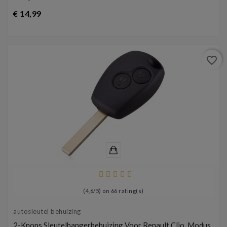
Prijs
€ 14,99
favorite_border
(
4,6
/
5
) on
66
rating(s)
autosleutel behuizing
2-Knops Sleutelhangerbehuizing Voor Renault Clio, Modus,