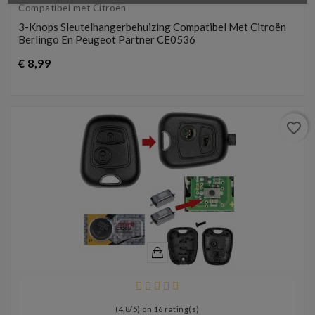
Compatibel met Citroën
3-Knops Sleutelhangerbehuizing Compatibel Met Citroën
Berlingo En Peugeot Partner CE0536
Prijs
€ 8,99
favorite_border
(
4,8
/
5
) on
16
rating(s)