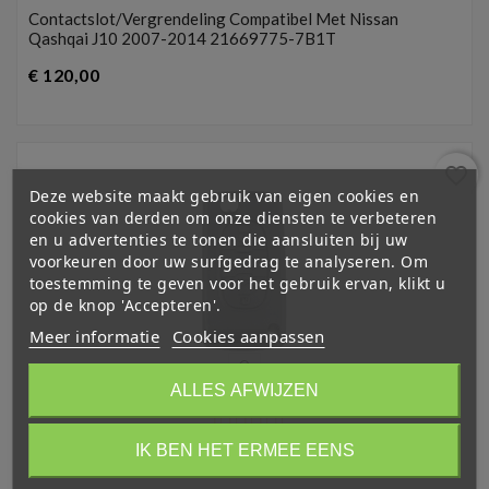
Contactslot/vergrendeling Compatibel Met Nissan
Qashqai J10 2007-2014 21669775-7B1T
Prijs
€ 120,00
favorite_border
Deze website maakt gebruik van eigen cookies en
cookies van derden om onze diensten te verbeteren
en u advertenties te tonen die aansluiten bij uw
voorkeuren door uw surfgedrag te analyseren. Om
toestemming te geven voor het gebruik ervan, klikt u
op de knop 'Accepteren'.
Meer informatie
Cookies aanpassen
ALLES AFWIJZEN
IK BEN HET ERMEE EENS
(
4,6
/
5
) on
72
rating(s)