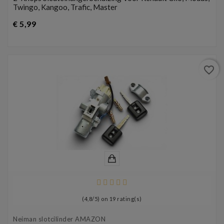
Twingo, Kangoo, Trafic, Master
Prijs
€ 5,99
favorite_border
(
4,8
/
5
) on
19
rating(s)
Neiman slotcilinder AMAZON