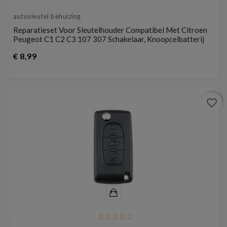
autosleutel behuizing
Reparatieset Voor Sleutelhouder Compatibel Met Citroen
Peugeot C1 C2 C3 107 307 Schakelaar, Knoopcelbatterij
Prijs
€ 8,99
favorite_border