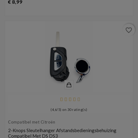
Prijs
€ 8,99
favorite_border
(
4,6
/
5
) on
30
rating(s)
Compatibel met Citroën
2-Knops Sleutelhanger Afstandsbedieningsbehuizing
Compatibel Met DS DS3