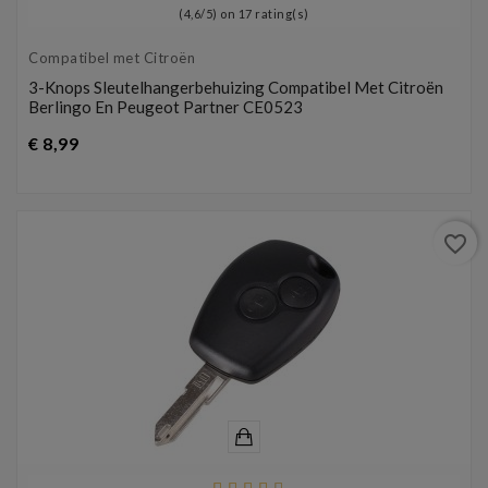
(
4,6
/
5
) on
17
rating(s)
Compatibel met Citroën
3-Knops Sleutelhangerbehuizing Compatibel Met Citroën
Berlingo En Peugeot Partner CE0523
Prijs
€ 8,99
favorite_border