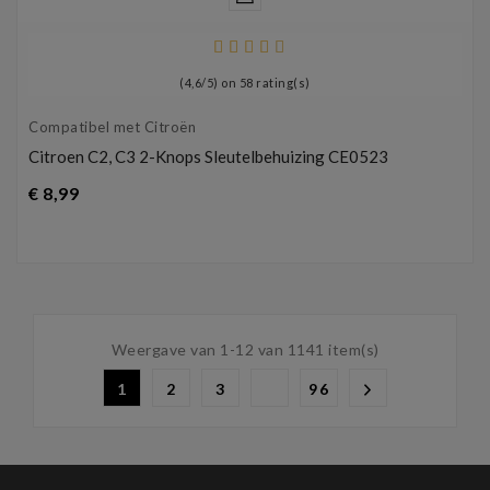
(
4,6
/
5
) on
58
rating(s)
Compatibel met Citroën
Citroen C2, C3 2-Knops Sleutelbehuizing CE0523
Prijs
€ 8,99
Weergave van 1-12 van 1141 item(s)
1
2
3
96