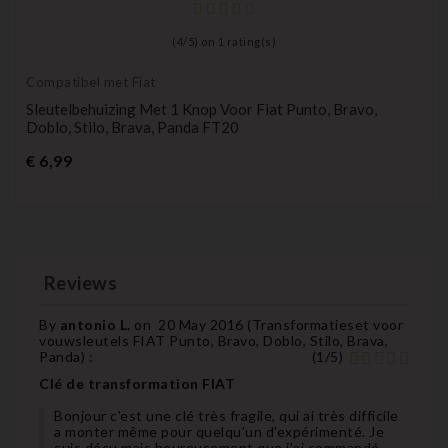
(
4
/
5
) on
1
rating(s)
Compatibel met Fiat
Sleutelbehuizing Met 1 Knop Voor Fiat Punto, Bravo,
Doblo, Stilo, Brava, Panda FT20
Prijs
€ 6,99
Reviews
By
antonio L.
on
20 May 2016 (
Transformatieset voor
vouwsleutels FIAT Punto, Bravo, Doblo, Stilo, Brava,
Panda
) :
(
1
/
5
)
Clé de transformation FIAT
Bonjour c'est une clé très fragile, qui ai très difficile
a monter même pour quelqu’un d'expérimenté. Je
suis déçu mais heureusement que j'ai commandé