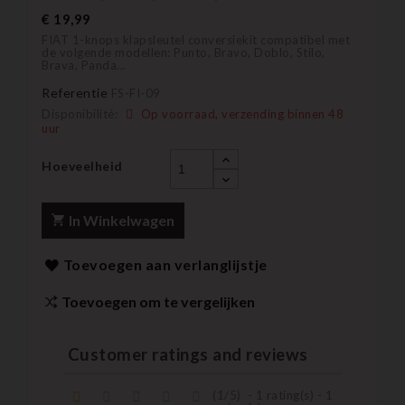
€ 19,99
FIAT 1-knops klapsleutel conversiekit compatibel met
de volgende modellen: Punto, Bravo, Doblo, Stilo,
Brava, Panda...
Referentie
FS-FI-09
Disponibilité:
Op voorraad, verzending binnen 48
uur
Hoeveelheid
In Winkelwagen
Toevoegen aan verlanglijstje
Toevoegen om te vergelijken
Customer ratings and reviews
(
1
/
5
)
-
1
rating(s) -
1