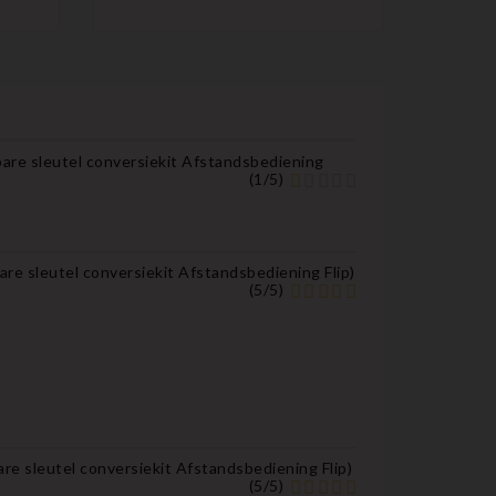
leutel conversiekit Afstandsbediening
(
1
/
5
)
eutel conversiekit Afstandsbediening Flip
)
(
5
/
5
)
utel conversiekit Afstandsbediening Flip
)
(
5
/
5
)