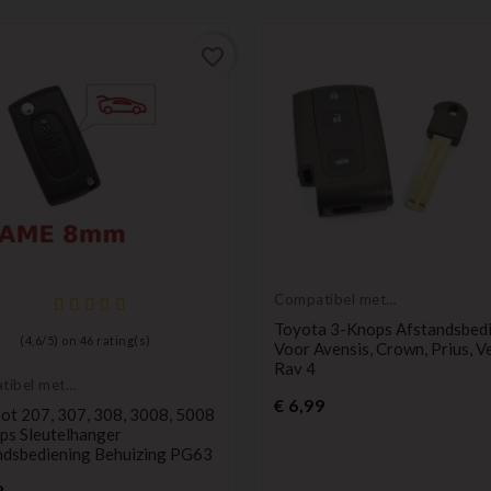
favorite_border
Compatibel met
Toyota
Toyota 3-Knops Afstandsbed
(
4,6
/
5
) on
46
rating(s)
Voor Avensis, Crown, Prius, V
Rav 4
tibel met
Prijs
ot
€ 6,99
ot 207, 307, 308, 3008, 5008
ps Sleutelhanger
ndsbediening Behuizing PG63
Prijs
9