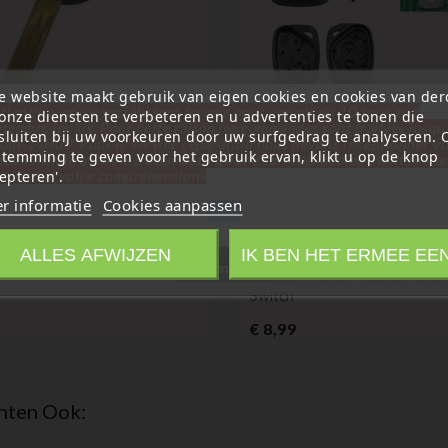
e website maakt gebruik van eigen cookies en cookies van de
ttention, notre société sera fermée pour congés du 10 aout au 1
onze diensten te verbeteren en u advertenties te tonen die
tembre inclus. Pour cette raison les commandes sont traitées jusqu
sluiten bij uw voorkeuren door uw surfgedrag te analyseren.
tibel met
out
14H00. Pour le service réparation nous devons réceptionner vo
stemming te geven voor het gebruik ervan, klikt u op de knop
écommande avant le 6 aout pour qu'elle soit réexpédiée avant le 7 a
ps Sleutelhangerbehuizing
epteren'.
rci pour votre compréhension»
(
4,8
/
5
) on
12
rating(s)
issan Juke En Micra
r informatie
Cookies aanpassen
Sluit
Prijs
9
Compatibel
Renault
Reparatieset Voor
ALLES AFWIJZEN
IK BEN HET ERMEE EE
Afstandsbediening Compatibe
Information
Renault Master Kangoo Trafi
Switch
Prijs
€ 8,99
hten Ook: