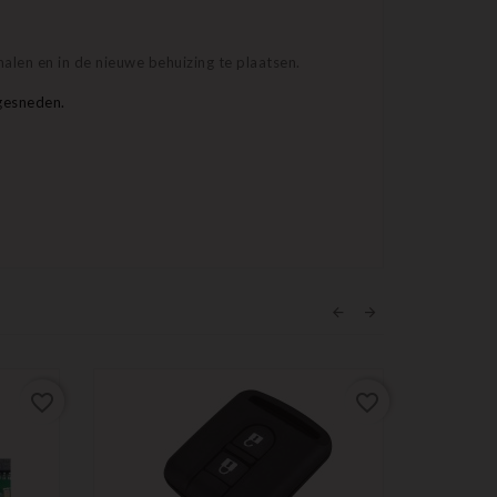
halen en in de nieuwe behuizing te plaatsen.
jgesneden.
favorite_border
favorite_border