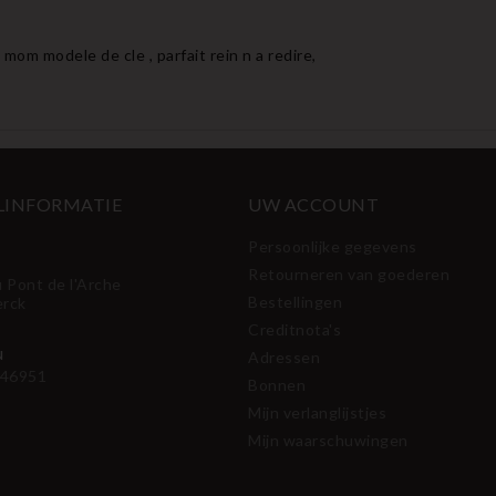
mom modele de cle , parfait rein n a redire,
LINFORMATIE
UW ACCOUNT
Persoonlijke gegevens
Retourneren van goederen
u Pont de l'Arche
Bestellingen
erck
Creditnota's
N
Adressen
46951
Bonnen
Mijn verlanglijstjes
Mijn waarschuwingen