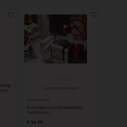
favorite_border
favorite_border
iening
(
4,6
/
5
) on
53
rating(s)
erso,
Snoeiservice
sleutel v
transpond
Autoslijpservice (steeksleutel,
NIS14 Ni
blanco
Golfsleutel...)
Inzetstu
Prijs
Pr
€ 16,99
€ 4,99