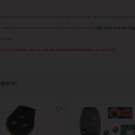
transponder (startonderbrekerchip) uit uw huidige afstandsbediening te 
 sleutelservice) of door onze eigen sleutelservice
(klik hier) worden bi
ponder.
mes identiek zijn aan de afstandsbediening links op de foto.
egorie:
favorite_border