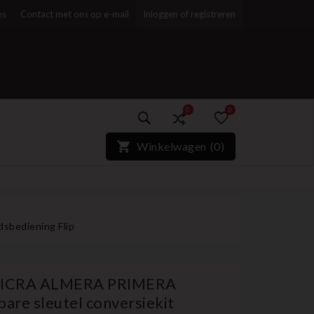
es
Contact met ons op e-mail
Inloggen of registreren
0
0
)*}
Winkelwagen
(
0
)
bediening Flip
MICRA ALMERA PRIMERA
e sleutel conversiekit