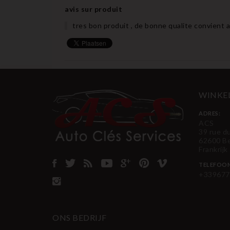
avis sur produit
tres bon produit , de bonne qualite convient a 
WINKE
ADRES:
ACS
39 rue d
62600 B
Frankrijk
TELEFOO
+339677
ONS BEDRIJF