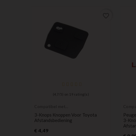
favorite_border
favorite_border
(
4,7
/
5
) on
19
rating(s)
Compatibel met
Compa
Toyota
Peuge
g Voor
3-Knops Knoppen Voor Toyota
Peuge
 MICRA,
Afstandsbediening
3-Kno
 350Z,
Afsta
Prijs
€ 4,49
€ 8,9