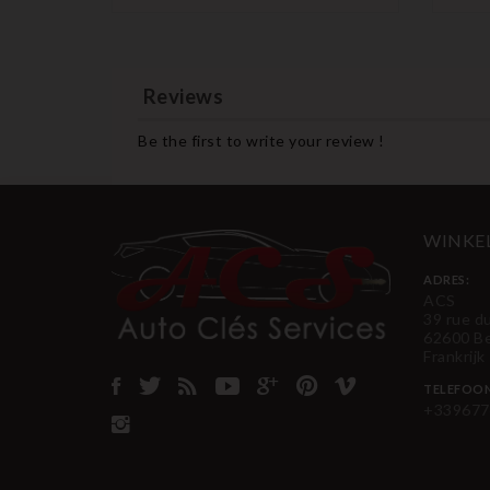
Reviews
Be the first to write your review !
WINKE
ADRES:
ACS
39 rue d
62600 B
Frankrijk
TELEFOO
+339677