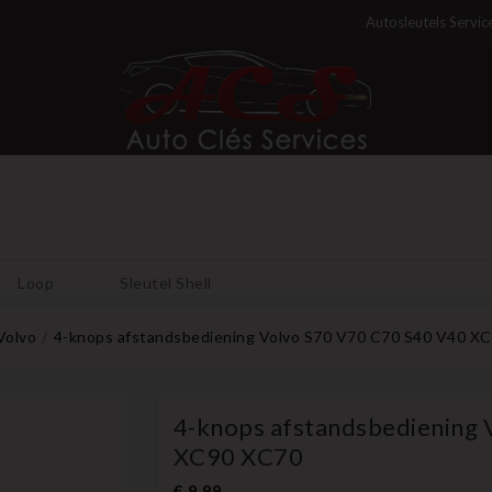
Autosleutels Servic
Loop
Sleutel Shell
Volvo
4-knops afstandsbediening Volvo S70 V70 C70 S40 V40 X
4-knops afstandsbediening
XC90 XC70
€ 9,99