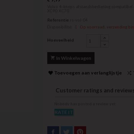
Volvo 4-knops afstandsbediening compatibel
XC90 XC70
Referentie
rs-vol-04
Disponibilité:
Op voorraad, verzending bin
Hoeveelheid
In Winkelwagen
Toevoegen aan verlanglijstje
Customer ratings and review
Nobody has posted a review yet
RATE IT