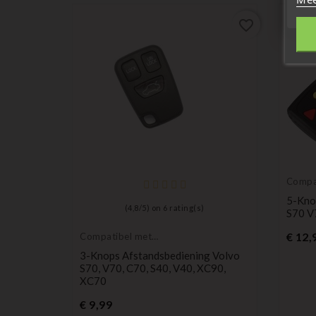
favorite_border
favorite_border
Compa
Volvo
g Volvo
5-Kno
(
4,8
/
5
) on
6
rating(s)
50, V50,
S70 V
€ 12,
Compatibel met
Volvo
3-Knops Afstandsbediening Volvo
S70, V70, C70, S40, V40, XC90,
XC70
Prijs
€ 9,99