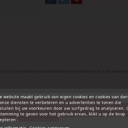
ircuit van uw huidige afstandsbediening te verwijderen en in de nieuwe b
t de afstandsbediening op de foto.
e website maakt gebruik van eigen cookies en cookies van de
ttention, notre société sera fermée pour congés du 10 aout au 1
onze diensten te verbeteren en u advertenties te tonen die
tembre inclus. Pour cette raison les commandes sont traitées jusqu
sluiten bij uw voorkeuren door uw surfgedrag te analyseren.
out
14H00. Pour le service réparation nous devons réceptionner vo
orie:
stemming te geven voor het gebruik ervan, klikt u op de knop
écommande avant le 6 aout pour qu'elle soit réexpédiée avant le 7 a
epteren'.
rci pour votre compréhension»
r informatie
Cookies aanpassen