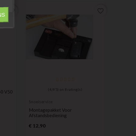
favorite_border
favorite_border
NS
(
4,9
/
5
) on
8
rating(s)
40 V50
Snoeiservice
Compatib
Volvo
Montagepakket Voor
Afstands
Afstandsbediening
Volvo XC
Prijs
P
€ 12,90
€ 13,49