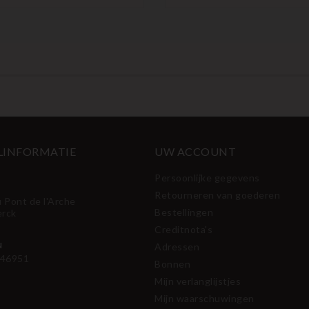
LINFORMATIE
UW ACCOUNT
Persoonlijke gegevens
Retourneren van goederen
u Pont de l'Arche
Bestellingen
erck
Creditnota's
N
Adressen
46951
Bonnen
Mijn verlanglijstjes
Mijn waarschuwingen