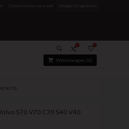
es
Contact met ons op e-mail
Inloggen of registreren
0
0
)*}
Winkelwagen
(
0
)
C90 XC70
 Volvo S70 V70 C70 S40 V40