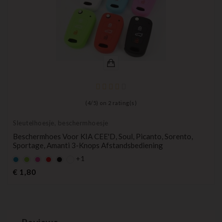
(
4
/
5
) on
2
rating(s)
Sleutelhoesje, beschermhoesje
Beschermhoes Voor KIA CEE'D, Soul, Picanto, Sorento,
Sportage, Amanti 3-Knops Afstandsbediening
+1
Default
Default
Default
Default
Zwart
empty
empty
empty
empty
Prijs
€ 1,80
name
name
name
name