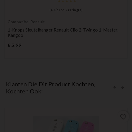
(
4,7
/
5
) on
7
rating(s)
Compatibel Renault
1-Knops Sleutelhanger Renault Clio 2, Twingo 1, Master,
Kangoo
Prijs
€ 5,99
Klanten Die Dit Product Kochten,
Kochten Ook:
favorite_border