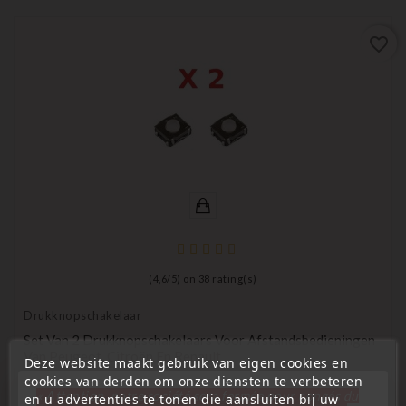
favorite_border
(
4,6
/
5
) on
38
rating(s)
Drukknopschakelaar
Set Van 2 Drukknopschakelaars Voor Afstandsbedieningen
Van Peugeot, Citroën En Renault
Deze website maakt gebruik van eigen cookies en
cookies van derden om onze diensten te verbeteren
Prijs
€ 1,98
« Attention, notre société sera fermée pour congés du
en u advertenties te tonen die aansluiten bij uw