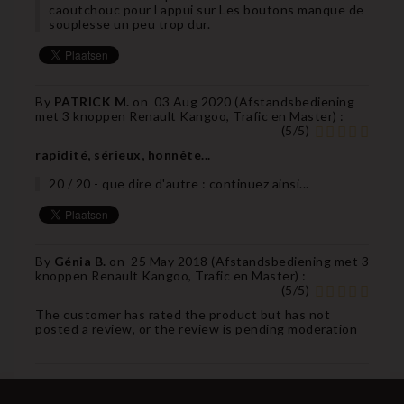
caoutchouc pour l appui sur Les boutons manque de
souplesse un peu trop dur.
By
PATRICK M.
on
03 Aug 2020 (
Afstandsbediening
met 3 knoppen Renault Kangoo, Trafic en Master
) :
(
5
/
5
)
rapidité, sérieux, honnête...
20 / 20 - que dire d'autre : continuez ainsi...
By
Génia B.
on
25 May 2018 (
Afstandsbediening met 3
knoppen Renault Kangoo, Trafic en Master
) :
(
5
/
5
)
The customer has rated the product but has not
posted a review, or the review is pending moderation