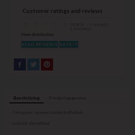
Customer ratings and reviews
(
4,8
/
5
)
-
5
rating(s) -
3
review(s)
View distribution
READ REVIEWS
RATE IT
Beschrijving
Productgegevens
- 3 knoppen: openen/sluiten/kofferbak
- Inclusief sleutelblad