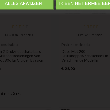
ALLES AFWIJZEN
IK BEN HET ERMEE EE
Information
(
3,7
/
5
) on
3
rating(s)
(
5
/
5
) on
1
rating(s)
nopschakelaar
Drukknopschakelaar
an 2 Drukknopschakelaars
Doos Met 200
Afstandsbedieningen Van
Drukknoppen/schakelaars In 
ot 806 En Citroën Evasion
Verschillende Modellen
Prijs
Prijs
8
€ 26,00
hten Ook: