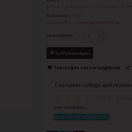
Set van 3 drukknoppen voor reparatie van BM
Referentie
B-N08
Disponibilité:
Levering binnen 48 uur
Hoeveelheid
In Winkelwagen
Toevoegen aan verlanglijstje
Customer ratings and review
(
5
/
5
)
-
3
rating(
View distribution
READ REVIEWS
RATE IT