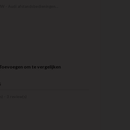
W - Audi afstandsbedieningen...
Toevoegen om te vergelijken
s
s) -
3
review(s)