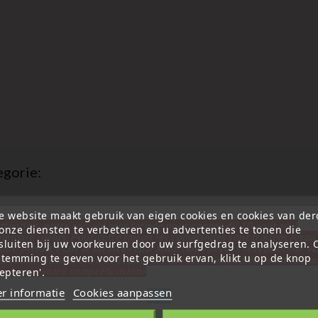
egorie:
e website maakt gebruik van eigen cookies en cookies van de
ttention, notre société sera fermée pour congés du 10 aout au 1
onze diensten te verbeteren en u advertenties te tonen die
favorite_border
tembre inclus. Pour cette raison les commandes sont traitées jusqu
sluiten bij uw voorkeuren door uw surfgedrag te analyseren.
out
14H00. Pour le service réparation nous devons réceptionner vo
stemming te geven voor het gebruik ervan, klikt u op de knop
écommande avant le 6 aout pour qu'elle soit réexpédiée avant le 7 a
epteren'.
rci pour votre compréhension»
r informatie
Cookies aanpassen
Sluit