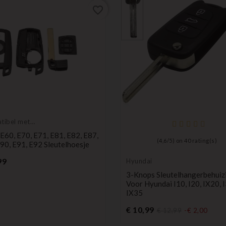
favorite_border
tibel met
60, E70, E71, E81, E82, E87,
(
4,6
/
5
) on
40
rating(s)
90, E91, E92 Sleutelhoesje
Prijs
99
Hyundai
3-Knops Sleutelhangerbehuiz
Voor Hyundai I10, I20, IX20, I
IX35
Prijs
€ 10,99
€ 12,99
-€ 2,00