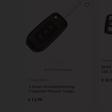
favorite_border
favorite_border
Compa
BMW
BMW E
)
(
3,9
/
5
) on
8
rating(s)
E88, E
€ 10,
Compatibel
Renault
terij
3-Knops Afstandsbediening
Compatibel Renault Twingo
Prijs
€ 12,99