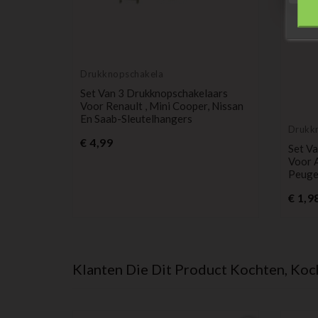
Drukknopschakelaar
Set Van 3 Drukknopschakelaars
Voor Renault , Mini Cooper, Nissan
En Saab-Sleutelhangers
Drukk
Prijs
€ 4,99
aars
Set V
 147,
Voor 
 Saab-
Peuge
€ 1,9
Klanten Die Dit Product Kochten, Koc