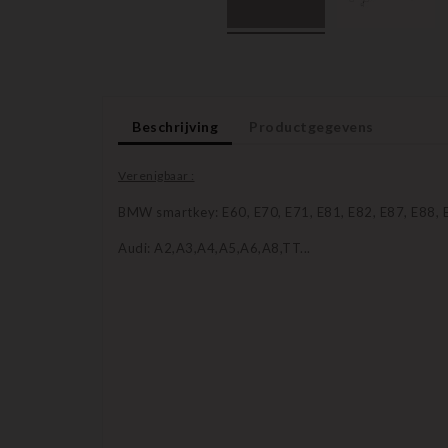
Beschrijving
Productgegevens
Verenigbaar :
BMW smartkey: E60, E70, E71, E81, E82, E87, E88, E
Audi: A2,A3,A4,A5,A6,A8,TT...