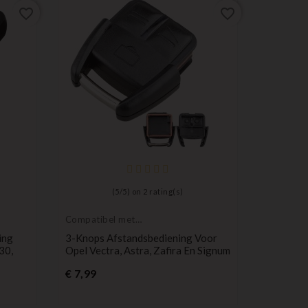
favorite_border
favorite_border
(
5
/
5
) on
2
rating(s)
Compatibel met
Sleutelho
Opel
bescherm
ing
3-Knops Afstandsbediening Voor
Bescherm
30,
Opel Vectra, Astra, Zafira En Signum
Knops Af
Trafic, M
Prijs
€ 7,99
Default
Defa
D
empty
empt
e
Pr
€ 1,80
name
nam
n