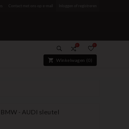
es
Contact met ons op e-mail
Inloggen of registreren
0
0
)*}
Winkelwagen
(
0
)
 BMW - AUDI sleutel