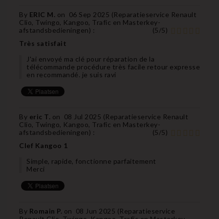
By
ERIC M.
on
06 Sep 2025 (
Reparatieservice Renault
Clio, Twingo, Kangoo, Trafic en Masterkey-
afstandsbedieningen
) :
(
5
/
5
)
Très satisfait
J'ai envoyé ma clé pour réparation de la
télécommande procédure très facile retour expresse
en recommandé. je suis ravi
By
eric T.
on
08 Jul 2025 (
Reparatieservice Renault
Clio, Twingo, Kangoo, Trafic en Masterkey-
afstandsbedieningen
) :
(
5
/
5
)
Clef Kangoo 1
Simple, rapide, fonctionne parfaitement
Merci
By
Romain P.
on
08 Jun 2025 (
Reparatieservice
Renault Clio, Twingo, Kangoo, Trafic en Masterkey-