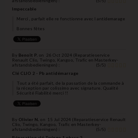
afstandsbedieningen
) :
(
5
/
5
)
Impeccable
Merci , parfait elle re fonctionne avec l antidemarage
Bonnes fêtes
By
Benoît P.
on
26 Oct 2024 (
Reparatieservice
Renault Clio, Twingo, Kangoo, Trafic en Masterkey-
afstandsbedieningen
) :
(
5
/
5
)
Clé CLIO 2 - Pb antidémarrage
Tout a été parfait, de la passation de la commande à
la réception par colissimo avec signature. Qualité
Sécurité Fiabilité merci !!
By
Olivier N.
on
15 Jul 2024 (
Reparatieservice Renault
Clio, Twingo, Kangoo, Trafic en Masterkey-
afstandsbedieningen
) :
(
5
/
5
)
Réparation clé Twingo 1 phase 2