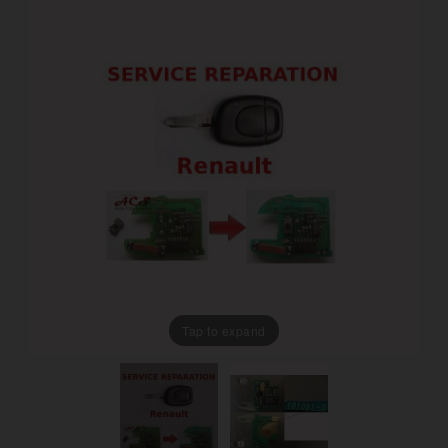
Tap to expand