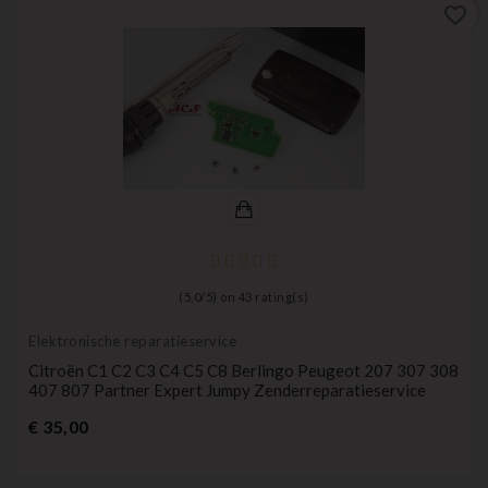
favorite_border
(
5,0
/
5
) on
43
rating(s)
Elektronische reparatieservice
Citroën C1 C2 C3 C4 C5 C8 Berlingo Peugeot 207 307 308
407 807 Partner Expert Jumpy Zenderreparatieservice
Prijs
€ 35,00