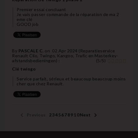
Premier essai concluant
Je vais passer commande de la réparation de ma 2
eme clé
GOOD job
By
PASCALE C.
on
02 Apr 2024 (
Reparatieservice
Renault Clio, Twingo, Kangoo, Trafic en Masterkey-
afstandsbedieningen
) :
(
5
/
5
)
Clé twingo
Service parfait, sérieux et beaucoup beaucoup moins
cher que chez Renault.


Previous
1
2
3
4
5
6
7
8
9
10
Next