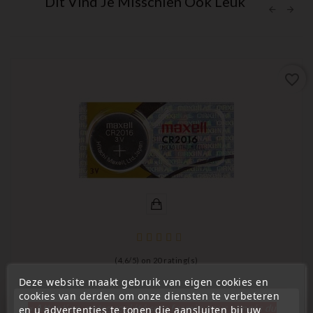
Dit Vind Je Misschien Ook Leuk
favorite_border
(
4,6
/
5
) on
20
rating(s)
Deze website maakt gebruik van eigen cookies en
Lithium-batterijen met lange
cookies van derden om onze diensten te verbeteren
levensduur
Maxell CR2016 Lithium Batterij Voor Afstandsbediening,
« Attention, notre société sera fermée pour congés du
en u advertenties te tonen die aansluiten bij uw