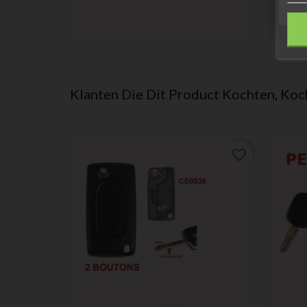
Klanten Die Dit Product Kochten, Koc
favorite_border
favorite_border