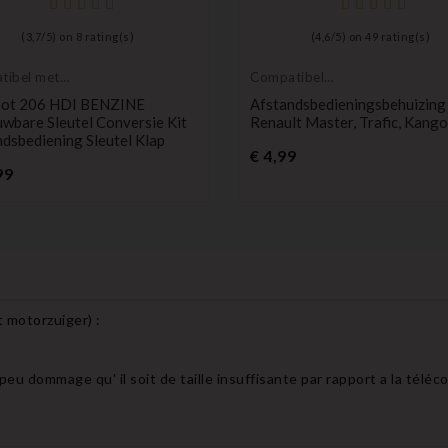
(
3,7
/
5
) on
8
rating(s)
(
4,6
/
5
) on
49
rating(s)
tibel met
Compatibel
ot
Renault
ot 206 HDI BENZINE
Afstandsbedieningsbehuizing
wbare Sleutel Conversie Kit
Renault Master, Trafic, Kang
dsbediening Sleutel Klap
Prijs
€ 4,99
Prijs
99
t motorzuiger
) :
 peu dommage qu' il soit de taille insuffisante par rapport a la tél