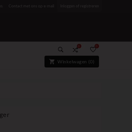
es
Contact met ons op e-mail
Inloggen of registreren
0
0
)*}
Winkelwagen
(
0
)
ger