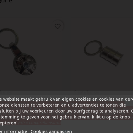
orie:
favorite_border
lhanger
Sleutelhanger
e website maakt gebruik van eigen cookies en cookies van de
ning Aluminium Autovelg
Olievat Sleutelhanger
ttention, notre société sera fermée pour congés du 10 aout au 1
onze diensten te verbeteren en u advertenties te tonen die
elhanger
tembre inclus. Pour cette raison les commandes sont traitées jusqu
Prijs
€ 5,00
sluiten bij uw voorkeuren door uw surfgedrag te analyseren.
out
14H00. Pour le service réparation nous devons réceptionner vo
Prijs
0
stemming te geven voor het gebruik ervan, klikt u op de knop
écommande avant le 6 aout pour qu'elle soit réexpédiée avant le 7 a
epteren'.
rci pour votre compréhension»
r informatie
Cookies aanpassen
Sluit