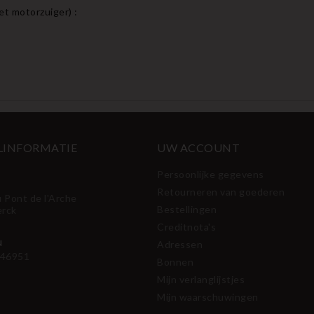
et motorzuiger
) :
LINFORMATIE
UW ACCOUNT
Persoonlijke gegevens
Retourneren van goederen
u Pont de l'Arche
Bestellingen
erck
Creditnota's
N
Adressen
46951
Bonnen
Mijn verlanglijstjes
Mijn waarschuwingen