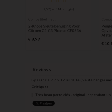
(
4,5
/
5
) on
114
rating(s)
Compatibel met
Compa
Citroën
Peuge
2-Knops Sleutelbehuizing Voor
Peuge
ing Voor
Citroen C2, C3 Picasso CE0536
Opvou
rtsvan
Afstan
Prijs
€ 8,99
€ 10,
Reviews
By
Francis R.
on
12 Jul 2014 (
Sleutelhanger me
Critiques
Très beau porte clés , original , cependant un