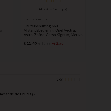
(
4,3
/
5
) on
6
rating(s)
Compatibel met
Compatib
Opel
Renault
Sleutelbehuizing Met
1-Knops 
oo
Afstandsbediening Opel Vectra,
Laguna 1
Astra, Zafira, Corsa, Signum, Meriva
Safrane
Prijs
Pr
€ 11,49
€ 5,49
€ 13,99
-€ 2,50
(
3
/
5
)
écommande de l Audi Q7.