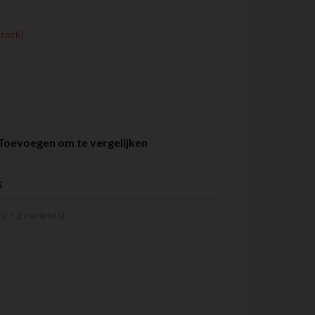
stock!
Toevoegen om te vergelijken
s
s) -
2
review(s)