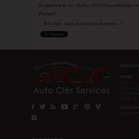
By
patrick G.
on
26 Nov 2013 (
Sleutelhanger m
Piston?
Bel objet, mais durée dans le temps...?
WINKE
ADRES:
ACS
39 rue d
62600 B
Frankrijk
TELEFOO
+339677