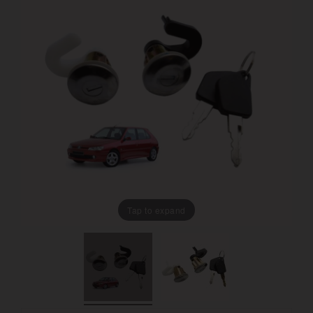
Tap to expand