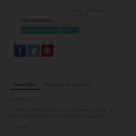
(
5
/
5
)
-
2
rating(s) -
2
review(s)
View distribution
READ REVIEWS
RATE IT
Descrição
Detalhes do produto
O kit inclui:
- 1 cilindro de fechadura da porta dianteira direita - 1
cilindro de fechadura da porta dianteira esquerda
- 2 chaves