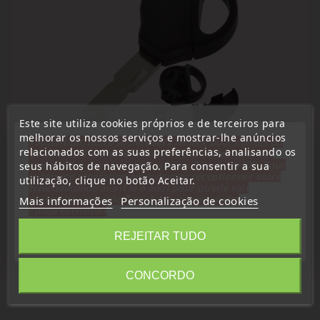
Este site utiliza cookies próprios e de terceiros para
melhorar os nossos serviços e mostrar-lhe anúncios
« Attention, notre société sera fermée pour congés du
relacionados com as suas preferências, analisando os
10 aout au 1 septembre inclus. Pour cette raison les
commandes sont traitées jusqu'au 7 aout
14H00. Pour
seus hábitos de navegação. Para consentir a sua
(
4,5
/
5
) on
2
rating(s)
le service réparation nous devons réceptionner votre
utilização, clique no botão Aceitar.
télécommande avant le 6 aout pour qu'elle soit
réexpédiée avant le 7 aout. Merci pour votre
Mais informações
Personalização de cookies
chave para transponder, em branco
compréhension»
Inserção De Chave Com Transponder Para Peugeot 106,
206, 306
Fechar
REJEITAR TUDO
Preço
5,49 €
CONCORDO
Information