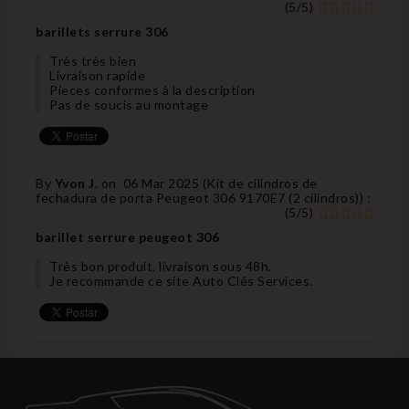
(
5
/
5
)
barillets serrure 306
Très très bien
Livraison rapide
Pieces conformes à la description
Pas de soucis au montage
By
Yvon J.
on
06 Mar 2025 (
Kit de cilindros de
fechadura de porta Peugeot 306 9170E7 (2 cilindros)
) :
(
5
/
5
)
barillet serrure peugeot 306
Très bon produit, livraison sous 48h.
Je recommande ce site Auto Clés Services.