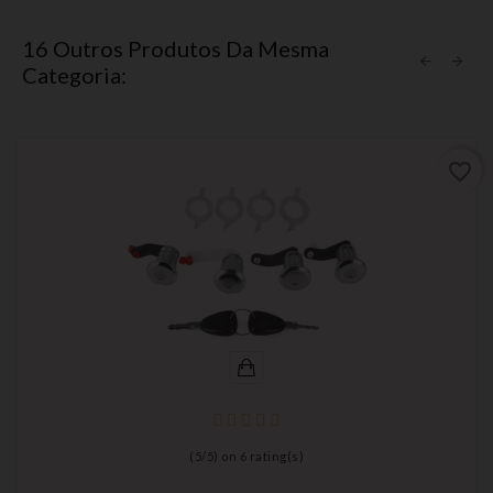
16 Outros Produtos Da Mesma
Categoria:
favorite_border
(
5
/
5
) on
6
rating(s)