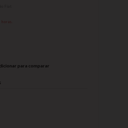
ão Fiat
 horas.
dicionar para comparar
s