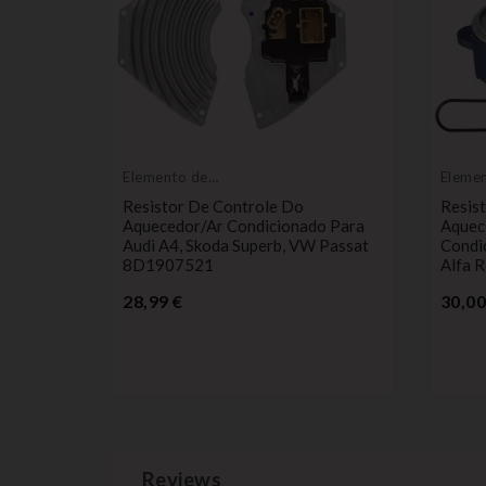
Elemento de
Eleme
aquecimento
aquec
tilador
Resistor De Controle Do
Resis
ot 307 E
Aquecedor/ar Condicionado Para
Aqueci
ro Da
Audi A4, Skoda Superb, VW Passat
Condi
8D1907521
Alfa 
Preço
28,99 €
30,00
Reviews