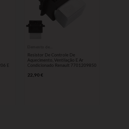
Elemento de
Elemento
aquecimento
aquecime
Resistor De Controle De
Resistor
Aquecimento, Ventilação E Ar
De Aquec
206 E
Condicionado Renault 7701209850
Condicio
770105
Preço
22,90 €
18,99 €