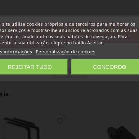
 site utiliza cookies próprios e de terceiros para melhorar os
ttention, notre société sera fermée pour congés du 10 aout au 1
sos serviços e mostrar-lhe anúncios relacionados com as suas
tembre inclus. Pour cette raison les commandes sont traitées jusqu
out
14H00. Pour le service réparation nous devons réceptionner vo
ferências, analisando os seus hábitos de navegação. Para
écommande avant le 6 aout pour qu'elle soit réexpédiée avant le 7 a
entir a sua utilização, clique no botão Aceitar.
rci pour votre compréhension»
s informações
Personalização de cookies
Fechar
REJEITAR TUDO
CONCORDO
Information
ria:
favorite_border