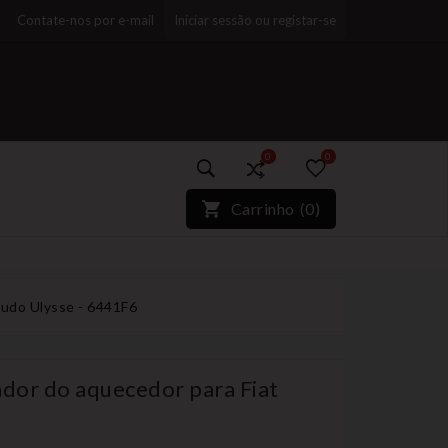
Contate-nos por e-mail
Iniciar sessão ou registar-se
0
0
)*}
Carrinho
(
0
)
cudo Ulysse - 6441F6
ador do aquecedor para Fiat