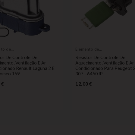
nto de
Elemento de
imento
aquecimento
tor De Controle De
Resistor De Controle De
mento, Ventilação E Ar
Aquecimento, Ventilação E Ar
cionado Renault Laguna 2 E
Condicionado Para Peugeot 
Romeo 159
307 - 6450JP
Preço
Preço
 €
12,00 €