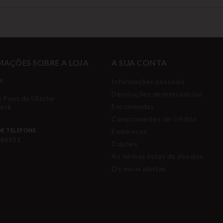
AÇÕES SOBRE A LOJA
A SUA CONTA
:
Informações pessoais
Devoluções de mercadorias
u Pont de l'Arche
Encomendas
erck
Comprovantes de crédito
E TELEFONE
Endereços
46951
Cupões
As minhas listas de desejos
Os meus alertas