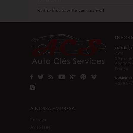
Be the first to write your review !
INFORM
ENDEREÇO
ACS
39 rue d
62600 B
França
NÚMERO D
+339677
A NOSSA EMPRESA
Entrega
Aviso legal