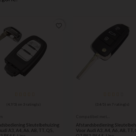
favorite_border
(
4,7
/
5
) on
3
rating(s)
(
3,4
/
5
) on
7
rating(s)
om
Compatibel met
Audi
dsbediening Sleutelbehuizing
Afstandsbediening Sleutelbeh
udi A3, A4, A6, A8, TT, Q5,
Voor Audi A3, A4, A6, A8, TT,
3 RS4 S-Line
Q7 RS3 RS4 S-Line