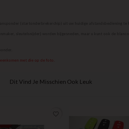
transponder (startonderbrekerchip) uit uw huidige afstandsbediening te 
nmaker, sleutelsnijder) worden bijgesneden, maar u kunt ook de blanco 
ponder.
reenkomen met die op de foto.
Dit Vind Je Misschien Ook Leuk
favorite_border