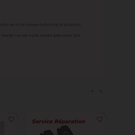
halen en in de nieuwe behuizing te plaatsen.
sleutel van uw oude sleutel gebruiken (die
favorite_border
favorite_border