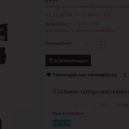
3-knops afstandsbediening sleutelhangerbehu
A3, A4, A6, A8, TT, S3, S4, RS3, RS4...
Referentie
FS-audi-06-2032
Disponibilité:
levering binnen 48 uur
Hoeveelheid
In Winkelwagen
Toevoegen aan verlanglijstje
Customer ratings and review
(
4
/
5
)
-
1
rating(
View distribution
RATE IT