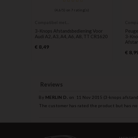
)
(
4,6
/
5
) on
7
rating(s)
Compatibel met
Compa
Audi
Peuge
g Voor
3-Knops Afstandsbediening Voor
Peuge
asse
Audi A2, A3, A4, A6, A8, TT CR1620
3-Kno
Afsta
Prijs
€ 8,49
€ 8,9
Reviews
By
MERLIN D.
on
11 Nov 2015 (
3-knops afstand
The customer has rated the product but has not