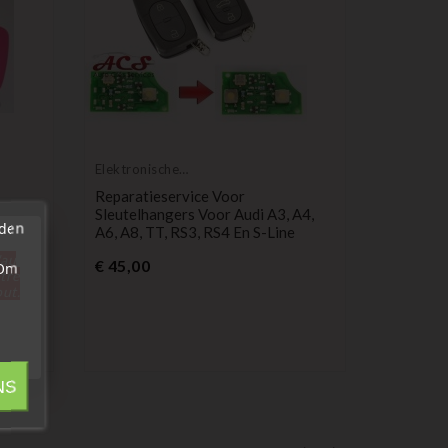
Elektronische
reparatieservice
Reparatieservice Voor
Sleutelhangers Voor Audi A3, A4,
rden
A6, A8, TT, RS3, RS4 En S-Line
Compatib
'au
Prijs
Audi
€ 45,00
 Om
A4,
3-Knops 
tre
out.
-Knops
Audi A2, 
Pr
€ 4,99
NS