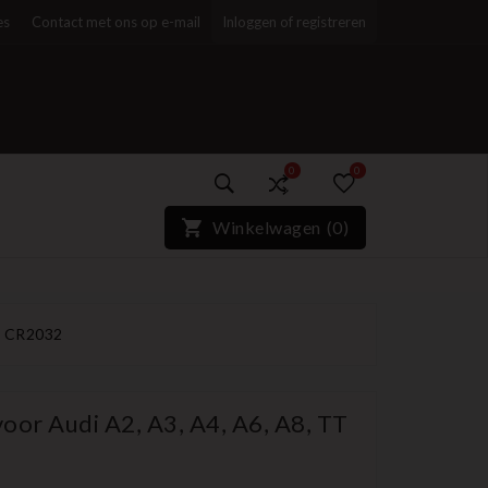
es
Contact met ons op e-mail
Inloggen of registreren
0
0
)*}
Winkelwagen
(
0
)
TT CR2032
oor Audi A2, A3, A4, A6, A8, TT