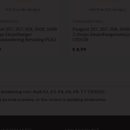
(
4,6
/
5
) on
46
rating(s)
(
4,4
/
5
) on
115
rating(s)
tibel met
Compatibel met
ot
Peugeot
ot 207, 307, 308, 3008, 5008
Peugeot 207, 307, 308, 3008
ps Sleutelhanger
2-Knops Sleutelhangerbehuiz
ndsbediening Behuizing PG63
CE0536
Prijs
Prijs
9
€ 8,99
sbediening voor Audi A2, A3, A4, A6, A8, TT CR2032
) :
 posted a review, or the review is pending moderation