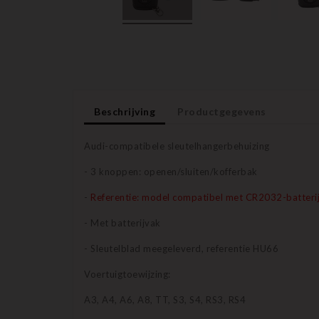
Beschrijving
Productgegevens
Audi-compatibele sleutelhangerbehuizing
- 3 knoppen: openen/sluiten/kofferbak
-
Referentie: model compatibel met CR2032-batteri
- Met batterijvak
- Sleutelblad meegeleverd, referentie HU66
Voertuigtoewijzing:
A3, A4, A6, A8, TT, S3, S4, RS3, RS4