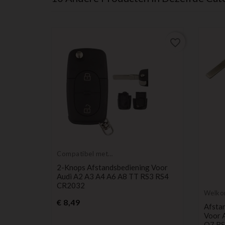
favorite_border
favorite_border
Compatibel met
Audi
2-Knops Afstandsbediening Voor
Audi A2 A3 A4 A6 A8 TT RS3 RS4
CR2032
Welk
Prijs
€ 8,49
g Voor
Afstan
Voor A
Q7 RS