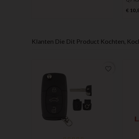
€ 10,
Klanten Die Dit Product Kochten, Koc
favorite_border
favorite_border