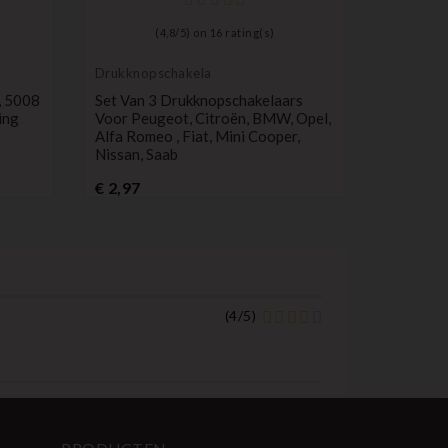
(
4,8
/
5
) on
16
rating(s)
Drukknopschakelaar
Compatib
stoel
, 5008
Set Van 3 Drukknopschakelaars
Afstands
ing
Voor Peugeot, Citroën, BMW, Opel,
3 Knoppen
Alfa Romeo , Fiat, Mini Cooper,
Leon, Al
Nissan, Saab
P
€ 10,99
Prijs
€ 2,97
(
4
/
5
)