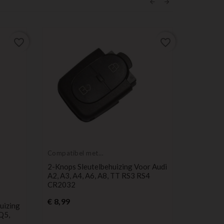
favorite_border
favorite_border
Compatibel met
Audi
2-Knops Sleutelbehuizing Voor Audi
A2, A3, A4, A6, A8, TT RS3 RS4
CR2032
Compatib
Prijs
Audi
€ 8,99
uizing
3-Knops 
 Q5,
Audi A2,