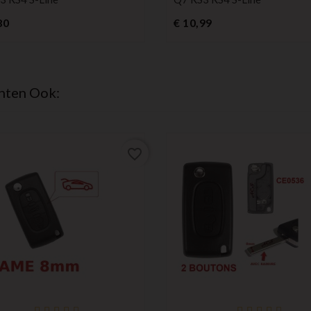
Prijs
Prijs
80
€ 10,99
hten Ook:
favorite_border