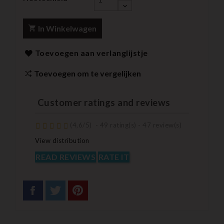
In Winkelwagen
Toevoegen aan verlanglijstje
Toevoegen om te vergelijken
Customer ratings and reviews
(
4,6
/
5
)
-
49
rating(s) -
47
review(s)
View distribution
READ REVIEWS
RATE IT