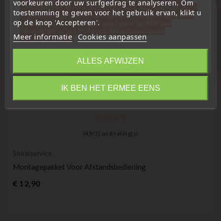
voorkeuren door uw surfgedrag te analyseren. Om
favorite_border
commandes sont traitées jusqu'au 7 aout
14H00. Pour
toestemming te geven voor het gebruik ervan, klikt u
le service réparation nous devons réceptionner votre
op de knop 'Accepteren'.
télécommande avant le 6 aout pour qu'elle soit
réexpédiée avant le 7 aout. Merci pour votre
Meer informatie
Cookies aanpassen
compréhension»
Sluit
ALLES AFWIJZEN
Information
IK BEN HET ERMEE EENS
(
4,9
/
5
) on
8
rating(s)
Snoeiservice
Montagepakket Voor Afstandsbediening
Prijs
€ 12,90