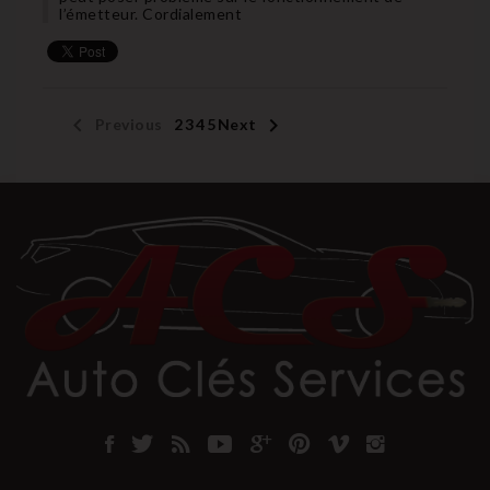
l’émetteur. Cordialement


Previous
1
2
3
4
5
Next