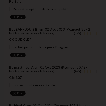
Parfait
Produit adapté et de bonne qualité
By
JEAN-LOUIS B.
on
02 Dec 2023 (
Peugeot 307 2-
button remote key fob case
) :
(
5
/
5
)
COQUE CLEF
parfait produit identique à l'origine
By
matthieu V.
on
01 Oct 2023 (
Peugeot 307 2-
button remote key fob case
) :
(
4
/
5
)
Clé 307
Correspond à mon attente.
By
Noel C.
on
29 Oct 2021 (
Peugeot 307 2-button