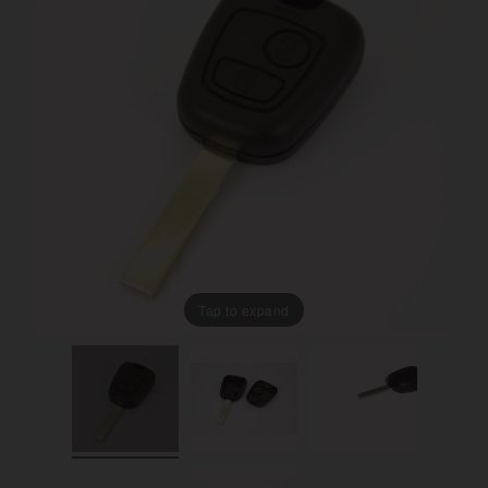
Tap to expand