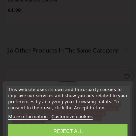
Price
€1.98
16 Other Products In The Same Category:
favorite_border
This website uses its own and third-party cookies to
« Attention, notre société sera fermée pour congés du
improve our services and show you ads related to your
10 aout au 1 septembre inclus. Pour cette raison les
preferences by analyzing your browsing habits. To
commandes sont traitées jusqu'au 7 aout
14H00. Pour
consent to their use, click the Accept button.
le service réparation nous devons réceptionner votre
télécommande avant le 6 aout pour qu'elle soit
More information
Customize cookies
réexpédiée avant le 7 aout. Merci pour votre
compréhension»
REJECT ALL
Close