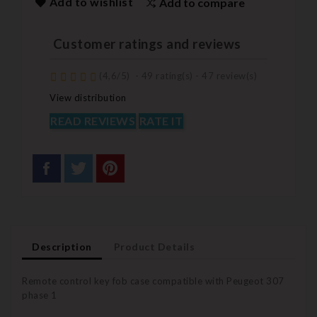
Add to wishlist
Add to compare
Customer ratings and reviews
(
4,6
/
5
)
-
49
rating(s) -
47
review(s)
View distribution
READ REVIEWS
RATE IT
Description
Product Details
Remote control key fob case compatible with Peugeot 307
phase 1