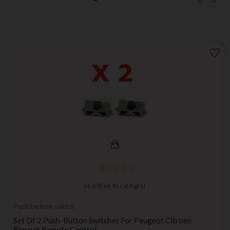
favorite_border
(
4,6
/
5
) on
91
rating(s)
Push button switch
Set Of 2 Push-Button Switches For Peugeot Citroen
Renault Remote Control