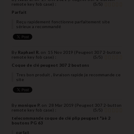
remote key fob case
) :
(
5
/
5
)
Parfait
Reçu rapidement fonctionne parfaitement site
sérieux a recommandé
By
Raphael R.
on
15 Nov 2019 (
Peugeot 307 2-button
remote key fob case
) :
(
5
/
5
)
Coque de clé peugeot 307 2 boutons
Tres bon produit , livraison rapide je recommande ce
site
By
monique P.
on
28 Mar 2019 (
Peugeot 307 2-button
remote key fob case
) :
(
5
/
5
)
telecommande coque de clé plip peugeot "àè 2
boutons PG 63
parfait