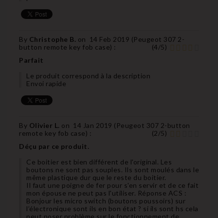
By
Christophe B.
on
14 Feb 2019 (
Peugeot 307 2-
button remote key fob case
) :
(
4
/
5
)
Parfait
Le produit correspond à la description
Envoi rapide
By
Olivier L.
on
14 Jan 2019 (
Peugeot 307 2-button
remote key fob case
) :
(
2
/
5
)
Déçu par ce produit.
Ce boitier est bien différent de l'original. Les
boutons ne sont pas souples. Ils sont moulés dans le
même plastique dur que le reste du boitier.
Il faut une poigne de fer pour s'en servir et de ce fait
mon épouse ne peut pas l'utiliser. Réponse ACS :
Bonjour les micro switch (boutons poussoirs) sur
l’électronique sont ils en bon état ? si ils sont hs cela
peut poser problème sur le fonctionnement de