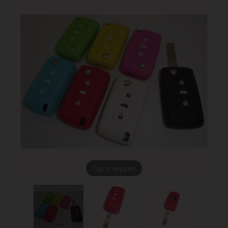
Tap to expand