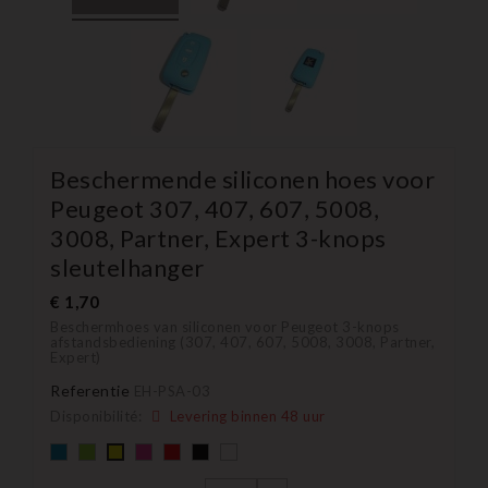
Beschermende siliconen hoes voor
Peugeot 307, 407, 607, 5008,
3008, Partner, Expert 3-knops
sleutelhanger
€ 1,70
Beschermhoes van siliconen voor Peugeot 3-knops
afstandsbediening (307, 407, 607, 5008, 3008, Partner,
Expert)
Referentie
EH-PSA-03
Disponibilité:
Levering binnen 48 uur
Default
Default
Default
Default
Zwart
Default
GEEL
empty
empty
empty
empty
empty
name
name
name
name
name