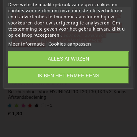
Deze website maakt gebruik van eigen cookies en
cookies van derden om onze diensten te verbeteren
« Attention, notre société sera fermée pour congés du
en u advertenties te tonen die aansluiten bij uw
10 aout au 1 septembre inclus. Pour cette raison les
voorkeuren door uw surfgedrag te analyseren. Om
commandes sont traitées jusqu'au 7 aout
14H00. Pour
toestemming te geven voor het gebruik ervan, klikt u
le service réparation nous devons réceptionner votre
op de knop 'Accepteren'.
télécommande avant le 6 aout pour qu'elle soit
réexpédiée avant le 7 aout. Merci pour votre
Meer informatie
Cookies aanpassen
compréhension»
Sluit
ALLES AFWIJZEN
(
4,7
/
5
) on
3
rating(s)
Information
IK BEN HET ERMEE EENS
Sleutelhoesje, beschermhoesje
Beschermhoes Voor HYUNDAI I10, I20, I30, IX35 3-Knops
Afstandsbediening
+1
Default
Default
Default
Default
Zwart
empty
empty
empty
empty
Prijs
€ 1,80
name
name
name
name