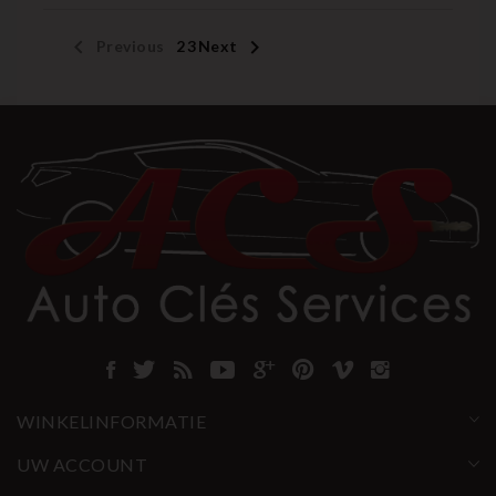


Previous
1
2
3
Next
WINKELINFORMATIE
UW ACCOUNT