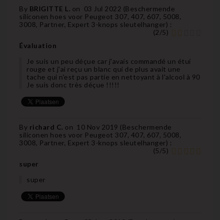
By
BRIGITTE L.
on
03 Jul 2022 (
Beschermende
siliconen hoes voor Peugeot 307, 407, 607, 5008,
3008, Partner, Expert 3-knops sleutelhanger
) :
(
2
/
5
)
Évaluation
Je suis un peu déçue car j'avais commandé un étui
rouge et j'ai reçu un blanc qui de plus avait une
tache qui n'est pas partie en nettoyant à l'alcool à 90
Je suis donc très déçue !!!!!
By
richard C.
on
10 Nov 2019 (
Beschermende
siliconen hoes voor Peugeot 307, 407, 607, 5008,
3008, Partner, Expert 3-knops sleutelhanger
) :
(
5
/
5
)
super
super