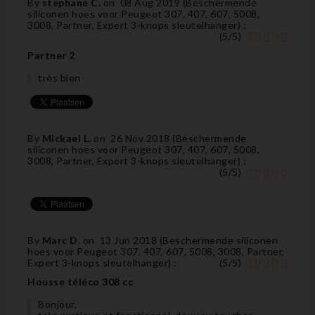
By
stephane C.
on
08 Aug 2019 (
Beschermende
siliconen hoes voor Peugeot 307, 407, 607, 5008,
3008, Partner, Expert 3-knops sleutelhanger
) :
(
5
/
5
)
Partner 2
très bien
By
Mickael L.
on
26 Nov 2018 (
Beschermende
siliconen hoes voor Peugeot 307, 407, 607, 5008,
3008, Partner, Expert 3-knops sleutelhanger
) :
(
5
/
5
)
By
Marc D.
on
13 Jun 2018 (
Beschermende siliconen
hoes voor Peugeot 307, 407, 607, 5008, 3008, Partner,
Expert 3-knops sleutelhanger
) :
(
5
/
5
)
Housse téléco 308 cc
Bonjour,