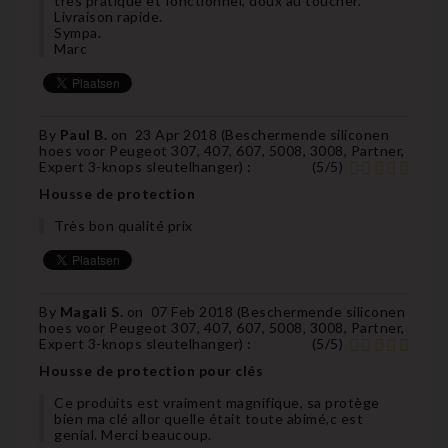
très pratique et fonctionnel, doux au toucher.
Livraison rapide.
Sympa.
Marc
By
Paul B.
on
23 Apr 2018 (
Beschermende siliconen
hoes voor Peugeot 307, 407, 607, 5008, 3008, Partner,
Expert 3-knops sleutelhanger
) :
(
5
/
5
)
Housse de protection
Très bon qualité prix
By
Magali S.
on
07 Feb 2018 (
Beschermende siliconen
hoes voor Peugeot 307, 407, 607, 5008, 3008, Partner,
Expert 3-knops sleutelhanger
) :
(
5
/
5
)
Housse de protection pour clés
Ce produits est vraiment magnifique, sa protège
bien ma clé allor quelle était toute abimé,c est
genial. Merci beaucoup.