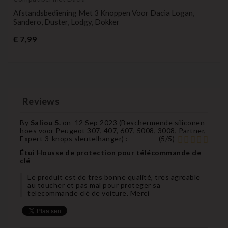
Afstandsbediening Met 3 Knoppen Voor Dacia Logan,
Sandero, Duster, Lodgy, Dokker
Prijs
€ 7,99
Reviews
By
Saliou S.
on
12 Sep 2023 (
Beschermende siliconen
hoes voor Peugeot 307, 407, 607, 5008, 3008, Partner,
Expert 3-knops sleutelhanger
) :
(
5
/
5
)
Étui Housse de protection pour télécommande de
clé
Le produit est de tres bonne qualité, tres agreable
au toucher et pas mal pour proteger sa
telecommande clé de voiture. Merci