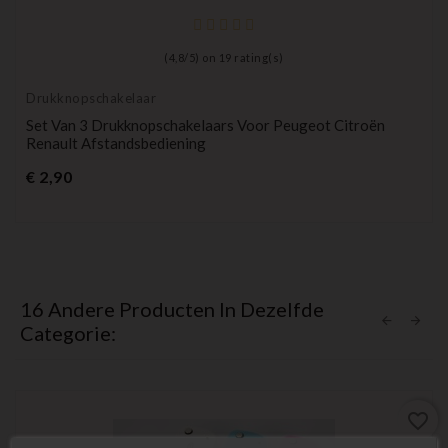
(
4,8
/
5
) on
19
rating(s)
Drukknopschakelaar
Set Van 3 Drukknopschakelaars Voor Peugeot Citroën
Renault Afstandsbediening
Prijs
€ 2,90
16 Andere Producten In Dezelfde
Categorie:
favorite_border