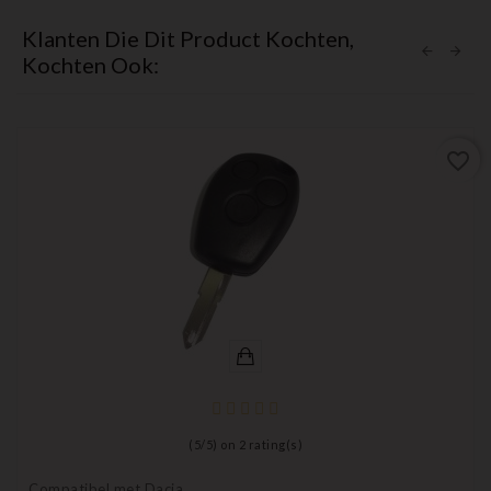
Klanten Die Dit Product Kochten,
Kochten Ook:
favorite_border
(
5
/
5
) on
2
rating(s)
Compatibel met Dacia