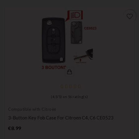
favorite_border
(
4,5
/
5
) on
56
rating(s)
Compatible with Citroën
3-Button Key Fob Case For Citroen C4, C6 CE0523
Price
€8.99