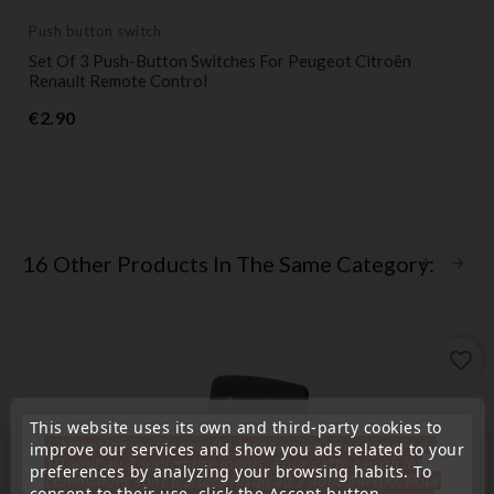
Push button switch
Set Of 3 Push-Button Switches For Peugeot Citroën
Renault Remote Control
Price
€2.90
16 Other Products In The Same Category:
favorite_border
This website uses its own and third-party cookies to
« Attention, notre société sera fermée pour congés du
improve our services and show you ads related to your
10 aout au 1 septembre inclus. Pour cette raison les
preferences by analyzing your browsing habits. To
commandes sont traitées jusqu'au 7 aout
14H00. Pour
consent to their use, click the Accept button.