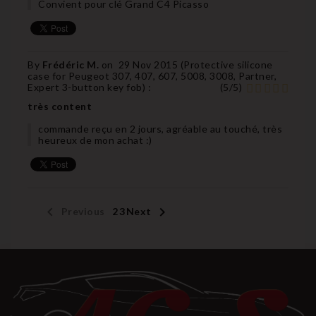
Convient pour clé Grand C4 Picasso
By
Frédéric M.
on
29 Nov 2015 (
Protective silicone
case for Peugeot 307, 407, 607, 5008, 3008, Partner,
Expert 3-button key fob
) :
(
5
/
5
)
très content
commande reçu en 2 jours, agréable au touché, très
heureux de mon achat :)


Previous
1
2
3
Next