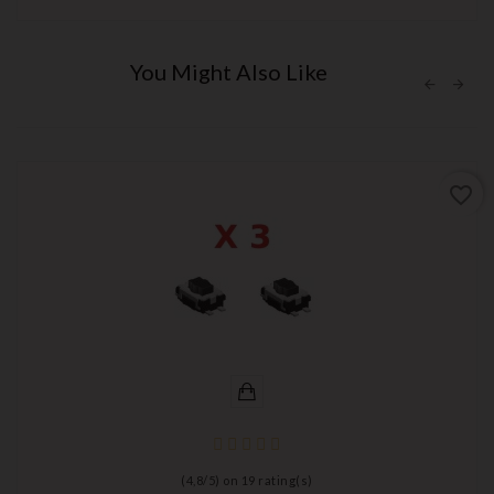
You Might Also Like
favorite_border
(
4,8
/
5
) on
19
rating(s)