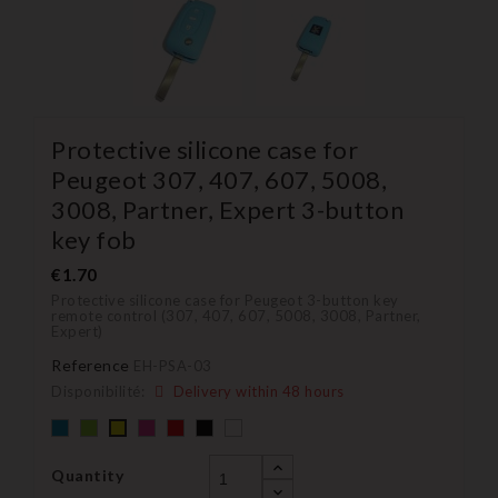
Protective silicone case for
Peugeot 307, 407, 607, 5008,
3008, Partner, Expert 3-button
key fob
€1.70
Protective silicone case for Peugeot 3-button key
remote control (307, 407, 607, 5008, 3008, Partner,
Expert)
Reference
EH-PSA-03
Disponibilité:
Delivery within 48 hours
Default
Default
Default
Default
Black
Default
YELLOW
empty
empty
empty
empty
empty
name
name
name
name
name
Quantity