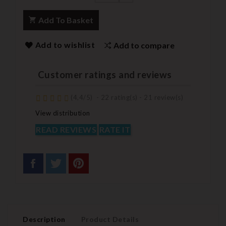
Add To Basket
Add to wishlist
Add to compare
Customer ratings and reviews
(
4,4
/
5
)
-
22
rating(s) -
21
review(s)
View distribution
READ REVIEWS
RATE IT
Description
Product Details