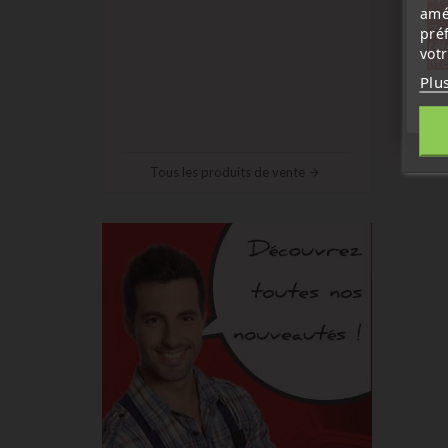
amé
sep
7 a
pré
tél
vot
Me
Plu
Tous les produits de vente