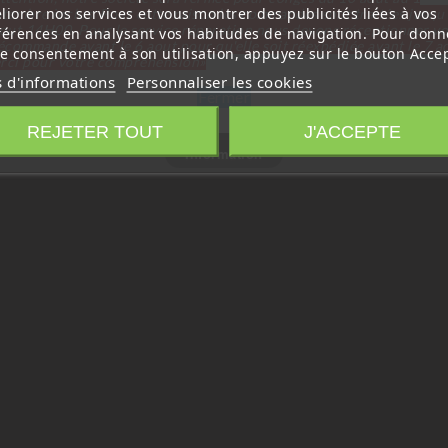
liorer nos services et vous montrer des publicités liées à vos
tembre inclus. Pour cette raison les commandes sont traitées jusqu
out
14H00. Pour le service réparation nous devons réceptionner vo
férences en analysant vos habitudes de navigation. Pour donn
écommande avant le 6 aout pour qu'elle soit réexpédiée avant le 7 a
re consentement à son utilisation, appuyez sur le bouton Accep
rci pour votre compréhension»
s d'informations
Personnaliser les cookies
Fermer
REJETER TOUT
J'ACCEPTE
Information