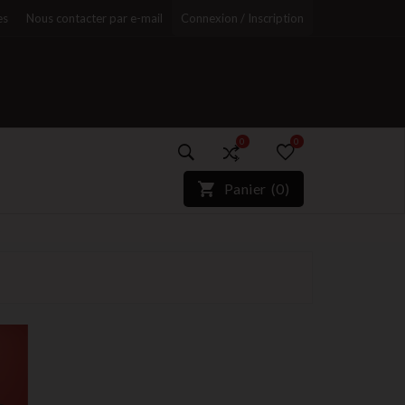
es
Nous contacter par e-mail
Connexion / Inscription
0
0
)*}
Panier
(
0
)
r