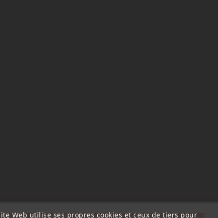
ite Web utilise ses propres cookies et ceux de tiers pour
ttention, notre société sera fermée pour congés du 10 aout au 1