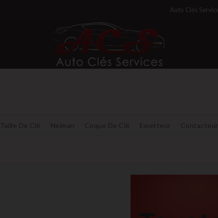
Auto Clés Servic
Taille De Clé
Neiman
Coque De Clé
Emetteur
Contacteu