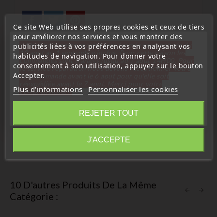
Ce site Web utilise ses propres cookies et ceux de tiers
pour améliorer nos services et vous montrer des
« Attention, notre société sera fermée pour congés du
publicités liées à vos préférences en analysant vos
10 aout au 1 septembre inclus. Pour cette raison les
habitudes de navigation. Pour donner votre
commandes sont traitées jusqu'au 7 aout
14H00. Pour
consentement à son utilisation, appuyez sur le bouton
le service réparation nous devons réceptionner votre
Description
Détails du produit
Accepter.
télécommande avant le 6 aout pour qu'elle soit
réexpédiée avant le 7 aout. Merci pour votre
Plus d'informations
Personnaliser les cookies
compréhension»
Idéal si les boutons de votre télécommande sont usés ou
endommagés.
Fermer
REJETER TOUT
Compatible :
Information
J'ACCEPTE
A2,A3, A4, A5, A6, A8, TT, RS3, RS4, S3, S4...
10 D'autres Produits De La Même
Catégorie :