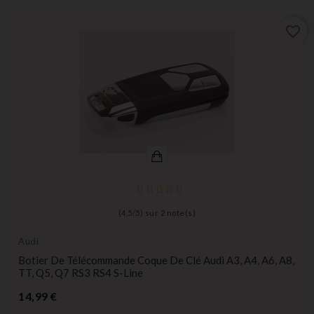
favorite_border
(
4,5
/
5
) sur
2
note(s)
Audi
Botier De Télécommande Coque De Clé Audi A3, A4, A6, A8,
TT, Q5, Q7 RS3 RS4 S-Line
Prix
14,99 €