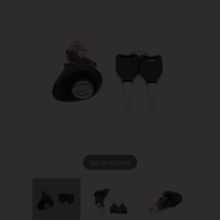
Tap to expand