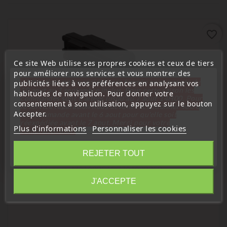
favorite_border
Ce site Web utilise ses propres cookies et ceux de tiers
pour améliorer nos services et vous montrer des
« Attention, notre société sera fermée pour congés du
publicités liées à vos préférences en analysant vos
10 aout au 1 septembre inclus. Pour cette raison les
habitudes de navigation. Pour donner votre
commandes sont traitées jusqu'au 7 aout
14H00. Pour
consentement à son utilisation, appuyez sur le bouton
le service réparation nous devons réceptionner votre
Accepter.
télécommande avant le 6 aout pour qu'elle soit
réexpédiée avant le 7 aout. Merci pour votre
Plus d'informations
Personnaliser les cookies
compréhension»
Centralisation
Fermer
REJETER TOUT
Moteur De Centralisation Porte, Coffre Renault Clio
Twingo Megane 7701039565 7701029259
Information
J'ACCEPTE
Prix
14,99 €