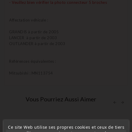
- Veuillez bien vérifier la photo connecteur 5 broches
Affectation véhicule :
GRANDIS à partir de 2005
LANCER à partir de 2003
OUTLANDER à partir de 2003
Références équivalentes :
Mitsubishi : MN113754
Vous Pourriez Aussi Aimer
Ce site Web utilise ses propres cookies et ceux de tiers