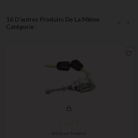
16 D'autres Produits De La Même
Catégorie :
favorite_border
(
4,2
/
5
) sur
5
note(s)