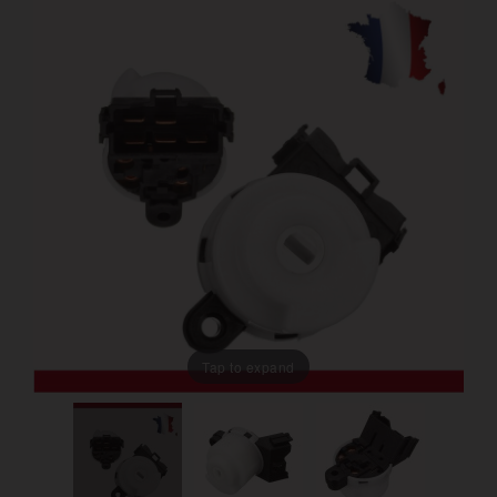
Tap to expand