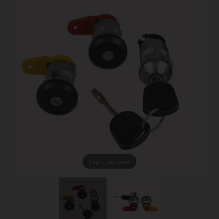
Tap to expand