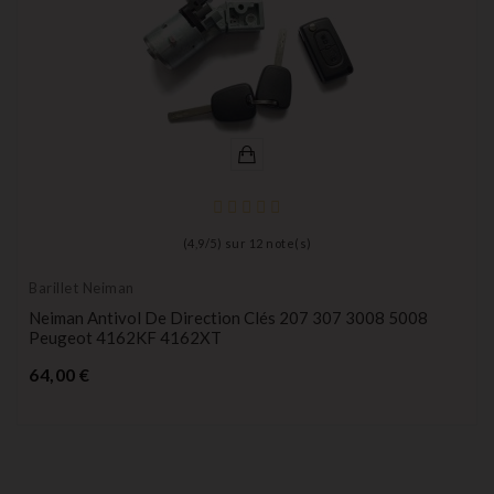
(
4,9
/
5
) sur
12
note(s)
Barillet Neiman
Neiman Antivol De Direction Clés 207 307 3008 5008
Peugeot 4162KF 4162XT
Prix
64,00 €