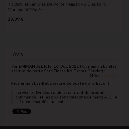
Kit Barillet Serrures De Porte Neiman + 2 Clés Ford
Mondeo 4616627
Prix
39,99 €
Avis
Par
EMMANUEL P.
le
16 Oct. 2021 (
Kit neiman barillet
serrure de porte Ford Fiesta KA Escort Courier
) :
(
4
/
5
)
kit neiman barillet serrure de porte Ford Escort
service et livraison rapide . content du produit
commandé . et les prix sont raisonnable merci ACS je
l'ai recommandé a un ami