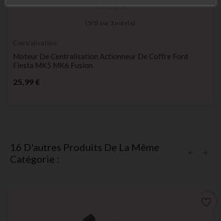
(
5
/
5
) sur
3
note(s)
Centralisation
Moteur De Centralisation Actionneur De Coffre Ford
Fiesta MK5 MK6 Fusion
Prix
25,99 €
16 D'autres Produits De La Même
Catégorie :
favorite_border