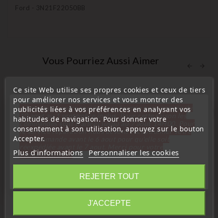
Ford - 3N21F22050BB
Vous Pourriez Aussi Aimer
Ce site Web utilise ses propres cookies et ceux de tiers
pour améliorer nos services et vous montrer des
« Attention, notre société sera fermée pour congés du
publicités liées à vos préférences en analysant vos
favorite_border
10 aout au 1 septembre inclus. Pour cette raison les
habitudes de navigation. Pour donner votre
commandes sont traitées jusqu'au 7 aout
14H00. Pour
consentement à son utilisation, appuyez sur le bouton
le service réparation nous devons réceptionner votre
Accepter.
télécommande avant le 6 aout pour qu'elle soit
réexpédiée avant le 7 aout. Merci pour votre
Plus d'informations
Personnaliser les cookies
compréhension»
Fermer
REJETER TOUT
Information
J'ACCEPTE